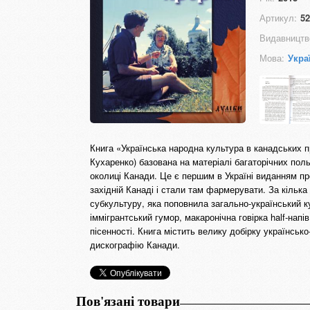
Артикул:
52
Видавництв
Мова:
Укра
Книга «Українська народна культура в канадських 
Кухаренко) базована на матеріалі багаторічних поль
околиці Канади. Це є першим в Україні виданням пр
західній Канаді і стали там фармерувати. За кільк
субкультуру, яка поповнила загально-український к
іммігрантський гумор, макаронічна говірка half-напі
пісенності. Книга містить велику добірку українськ
дискографію Канади.
Пов'язані товари