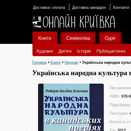
Доставка і оплата
Доставка закордон
Контакти
Книги
Символіка
Одяг
Художні
Дитячі
Історія
Публіцистичні
Головна
Книги
Наукові
Українська народна культ
Українська народна культура 
Письменник
ISBN:
978-9
Підрубрика:
Палітурка:
Кількість ст
Рік:
2013