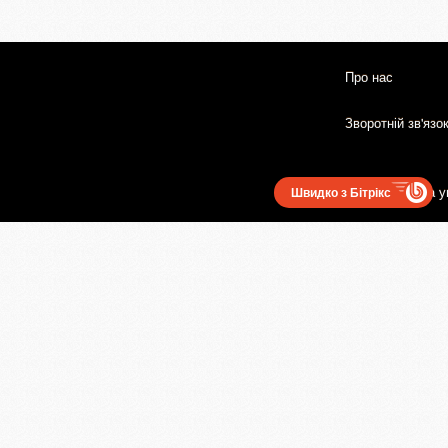
Про нас
Зворотній зв'язо
Користувацька у
Швидко з Бітрікс