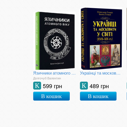
Язичники атомного віку
Українці та московити у світі (XVII-XIX ст.)
Долгочуб Валентин
599 грн
489 грн
К
К
В кошик
В кошик