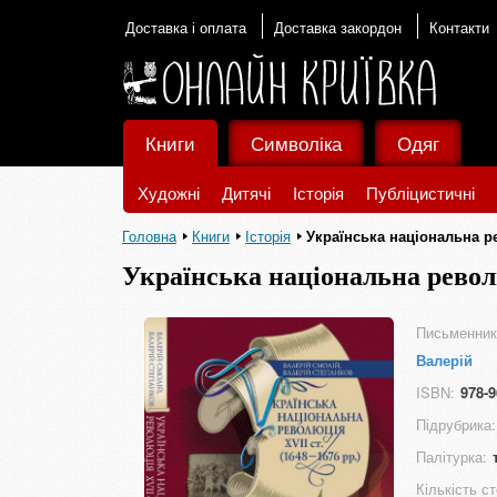
Доставка і оплата
Доставка закордон
Контакти
Книги
Символіка
Одяг
Художні
Дитячі
Історія
Публіцистичні
Головна
Книги
Історія
Українська національна рев
Українська національна револю
Письменник
Валерій
ISBN:
978-9
Підрубрика:
Палітурка:
Кількість ст