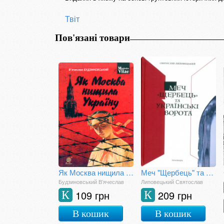
Твіт
Пов'язані товари
Як Москва нищила Україну
Меч "Щербець" та Українські ворота
Будзиновський В’ячеслав
Липовецький Святослав
109 грн
209 грн
К
К
В кошик
В кошик