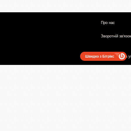
Про нас
Зворотній зв'язо
Користувацька у
Швидко з Бітрікс