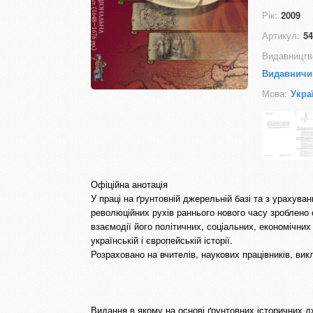
Рік:
2009
Артикул:
54
Видавництв
Видавничи
Мова:
Укра
Офіційна анотація
У праці на ґрунтовній джерельній базі та з урахуван
революційних рухів раннього нового часу зроблено 
взаємодії його політичних, соціальних, економічних
українській і європейській історії.
Розраховано на вчителів, наукових працівників, вик
Видання в якому на основі ґрунтовних історичних д