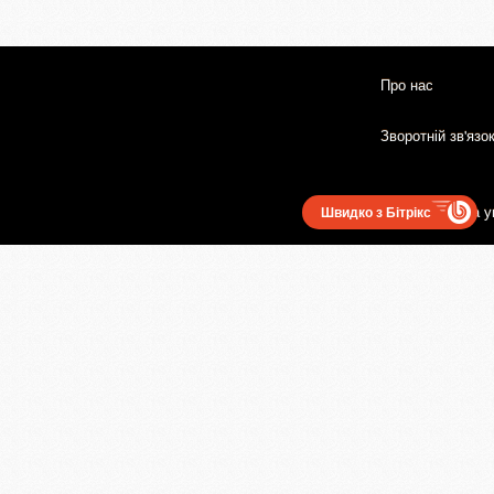
Про нас
Зворотній зв'язо
Користувацька у
Швидко з Бітрікс