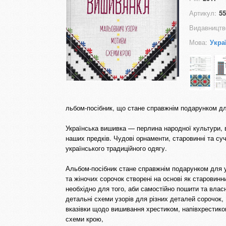
Артикул:
55
Видавництв
Мова:
Укра
льбом-посібник, що стане справжнім подарунком дл
Українська вишивка — перлина народної культури, ві
наших предків. Чудові орнаменти, старовинні та су
українського традиційного одягу.
Альбом-посібник стане справжнім подарунком для ус
та жіночих сорочок створені на основі як старовинни
необхідно для того, аби самостійно пошити та вла
детальні схеми узорів для різних деталей сорочок,
вказівки щодо вишивання хрестиком, напівхрестиком
схеми крою,