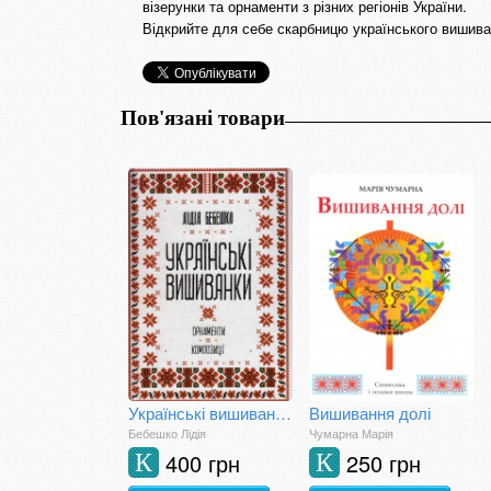
візерунки та орнаменти з різних регіонів України.
Відкрийте для себе скарбницю українського вишива
Пов'язані товари
Українські вишиванки: орнаменти, композиції
Вишивання долі
Бебешко Лідія
Чумарна Марія
400 грн
250 грн
К
К