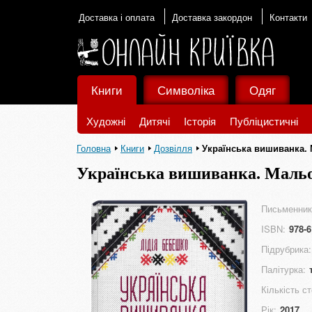
Доставка і оплата
Доставка закордон
Контакти
Книги
Символіка
Одяг
Художні
Дитячі
Історія
Публіцистичні
Головна
Книги
Дозвілля
Українська вишиванка. 
Українська вишиванка. Мальо
Письменник
ISBN:
978-6
Підрубрика:
Палітурка:
Кількість ст
Рік:
2017