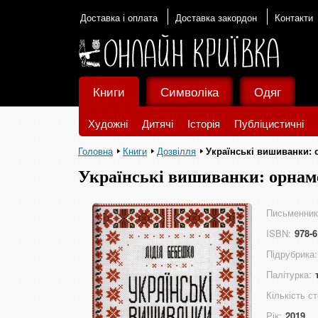
Доставка і оплата
Доставка закордон
Контакти
Книги
Символіка
Одяг
Художні
Дитячі
Історія
Публіцистичні
Головна
Книги
Дозвілля
Українські вишиванки: 
Українські вишиванки: орнаме
Письменник
ISBN:
978-6
Підрубрика:
Палітурка:
Кількість ст
Рік:
2019