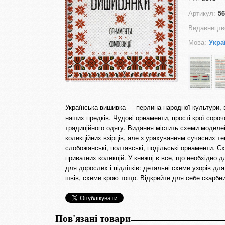
Артикул:
56
Видавництв
Мова:
Укра
Українська вишивка — перлина народної культури, ві
наших предків. Чудові орнаменти, прості крої соро
традиційного одягу. Видання містить схеми моделей
колекційних взірців, але з урахуванням сучасних тен
слобожанські, полтавські, подільські орнаменти. С
приватних колекцій. У книжці є все, що необхідно 
для дорослих і підлітків: детальні схеми узорів дл
швів, схеми крою тощо. Відкрийте для себе скарбн
Пов'язані товари