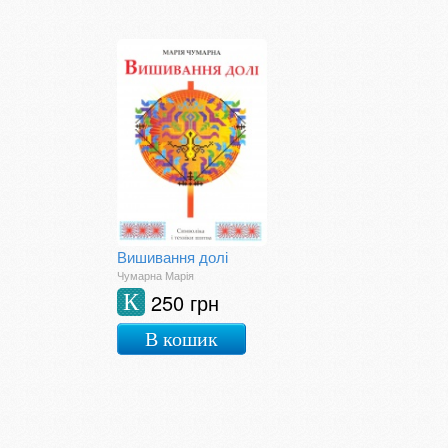
Вишивання долі
Чумарна Марія
250 грн
К
В кошик