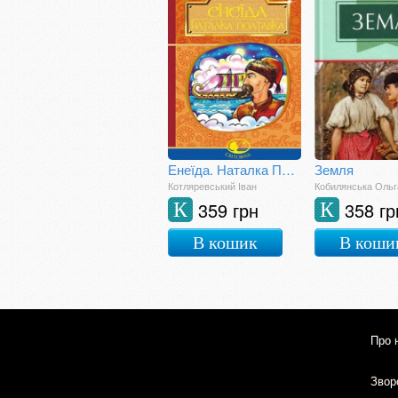
Енеїда. Наталка Полтавка
Земля
Котляревський Іван
Кобилянська Ольг
359 грн
358 гр
К
К
В кошик
В коши
Про 
Зворо