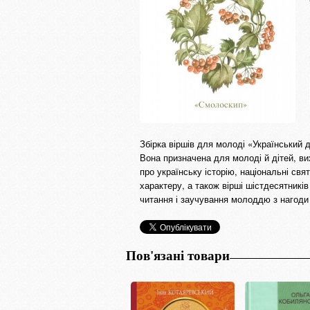
Збірка віршів для молоді «Український 
Вона призначена для молоді й дітей, вих
про українську історію, національні свя
характеру, а також вірші шістдесятників
читання і заучування молоддю з нагоди н
Пов'язані товари