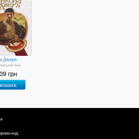
а Джеря
вицький Іван
09 грн
 кошик
та
промо-код.