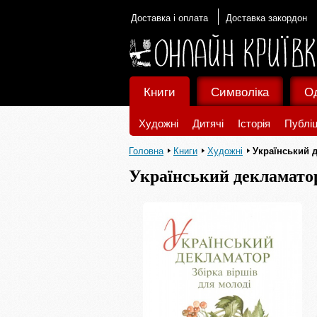
Доставка і оплата
Доставка закордон
Книги
Символіка
О
Художні
Дитячі
Історія
Публіц
Головна
Книги
Художні
Український 
Український декламато