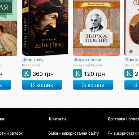
День гніву
Збірка поезій
Микол
а
Косач Юрій
Рильський Максим
Нечуй-Ле
н
360 грн
120 грн
2
К
К
К
к
В кошик
В кошик
В
нас
Контакти
Доставка і опла
тній зв'язок
Умови використання сайту
Як використати 