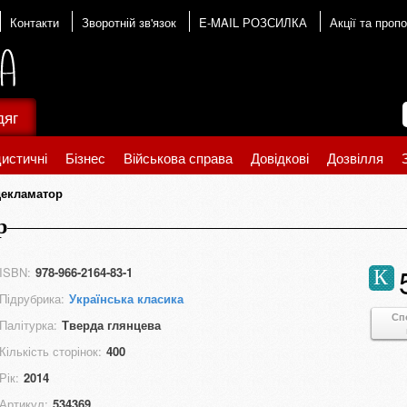
Контакти
Зворотній зв'язок
E-MAIL РОЗСИЛКА
Акції та пропо
дяг
истичні
Бізнес
Військова справа
Довідкові
Дозвілля
декламатор
р
ISBN:
978-966-2164-83-1
К
Підрубрика:
Українська класика
Сп
Палітурка:
Тверда глянцева
Кількість сторінок:
400
Рік:
2014
Артикул:
534369