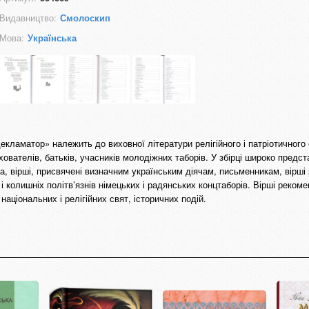
Видавництво:
Смолоскип
Мова:
Українська
декламатор» належить до виховної літератури релігійного і патріотичного
ователів, батьків, учасників молодіжних таборів. У збірці широко предст
та, вірші, присвячені визначним українським діячам, письменникам, вірші 
 і колишніх політв’язнів німецьких і радянських концтаборів. Вірші реком
аціональних і релігійних свят, історичних подій.