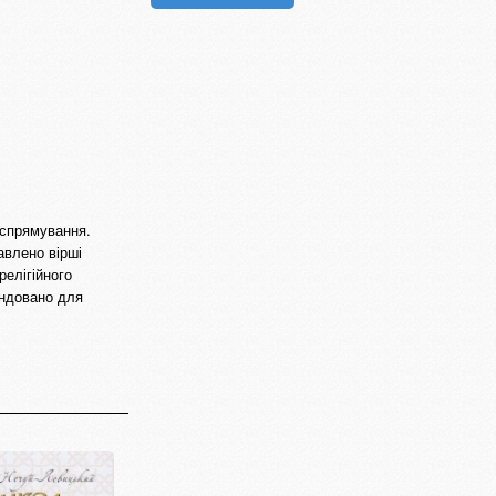
 спрямування.
авлено вірші
релігійного
ендовано для