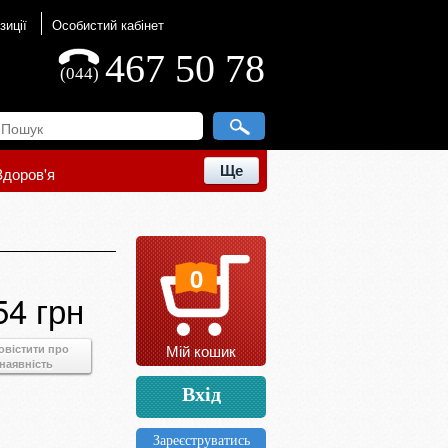
зиції
Особистий кабінет
467 50 78
(044)
Ще
Здоров'я
0
54 грн
Мій кошик
овістити про
наявність
Вхід
Зареєструватись