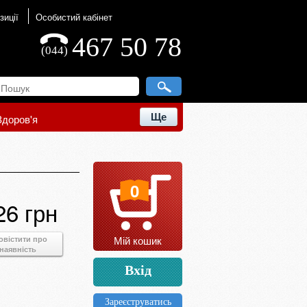
зиції
Особистий кабінет
467 50 78
(044)
Ще
Здоров'я
0
26 грн
Мій кошик
овістити про
наявність
Вхід
Зареєструватись