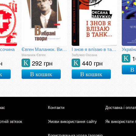
исочина
Євген Маланюк. Вибрані твори
І знов я влізаю в танк…
Маланюк Євген
Забужко Оксана
1
К
н
292 грн
440 грн
К
К
В
к
В кошик
В кошик
нас
Контакти
Доставка і опла
тній зв'язок
Умови використання сайту
Як використати 
Користувацька угода (договір