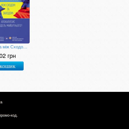
Україна між Сходом та Заходом: Апокаліпсис чи модель майбутнього?
02 грн
 кошик
та
промо-код.