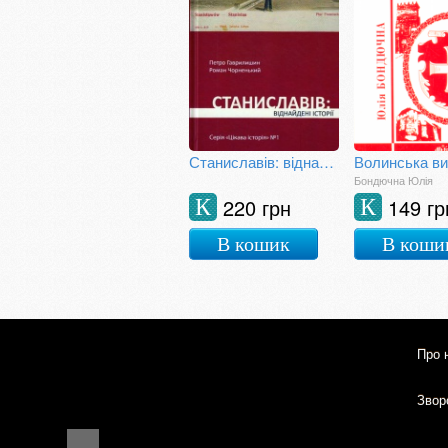
Станиславів: віднайдені історії
Волинська в
Бондючна Юлія
220 грн
149 гр
К
К
В кошик
В коши
Про 
Зворо