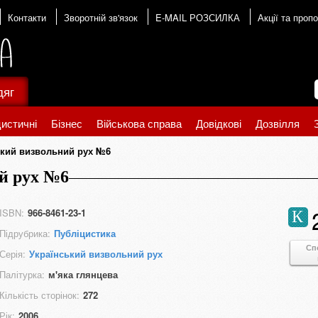
Контакти
Зворотній зв'язок
E-MAIL РОЗСИЛКА
Акції та пропо
дяг
истичні
Бізнес
Військова справа
Довідкові
Дозвілля
ький визвольний рух №6
й рух №6
ISBN:
966-8461-23-1
К
Підрубрика:
Публіцистика
Сп
Серія:
Український визвольний рух
Палітурка:
м'яка глянцева
Кількість сторінок:
272
Рік:
2006