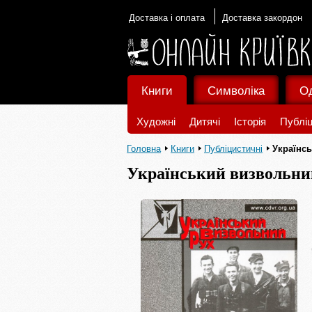
Доставка і оплата
Доставка закордон
Книги
Символіка
О
Художні
Дитячі
Історія
Публіц
Головна
Книги
Публіцистичні
Українс
Український визвольни