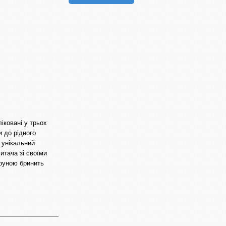
іковані у трьох
и до рідного
в унікальний
итача зі своїми
труною бринить