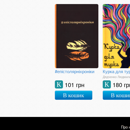
#епістолярніхроніки
Курка для ту
Дядченко Людмил
101 грн
180 гр
К
К
В кошик
В коши
Про 