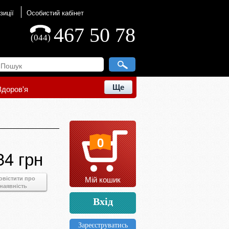
зиції
Особистий кабінет
467 50 78
(044)
Ще
Здоров'я
0
34 грн
Мій кошик
овістити про
наявність
Вхід
Зареєструватись