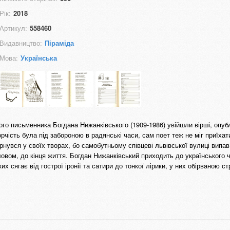
Рік:
2018
Артикул:
558460
Видавництво:
Піраміда
Мова:
Українська
ого письменника Богдана Нижанківського (1909-1986) увійшли вірші, опубл
рчість була під забороною в радянські часи, сам поет теж не міг приїхат
вернувся у своїх творах, бо самобутньому співцеві львівської вулиці випа
ловом, до кінця життя. Богдан Нижанківський приходить до українського ч
 сягає від гострої іронії та сатири до тонкої лірики, у них обірваною с