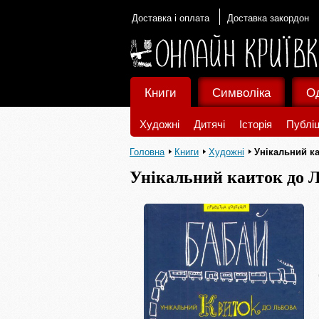
Доставка і оплата
Доставка закордон
Книги
Символіка
О
Художні
Дитячі
Історія
Публіц
Головна
Книги
Художні
Унікальний к
Унікальний каиток до 