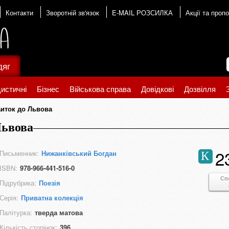
Контакти
Зворотній зв'язок
E-MAIL РОЗСИЛКА
Акції та пропо
дяг
истичні
Бізнес
Військова справа
Довідкові
Дозвілля
аиток до Львова
Львова
2
Письменник:
Нижанківський Богдан
К
ISBN:
978-966-441-516-0
Сп
Підрубрика:
Поезія
Серія:
Приватна колекція
Палітурка:
тверда матова
Кількість сторінок:
396