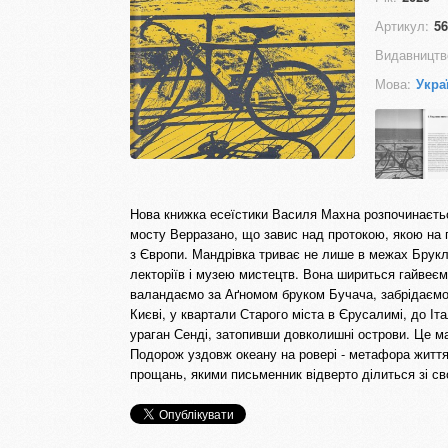
Артикул:
56
Видавництв
Мова:
Укра
Нова книжка есеїстики Василя Махна розпочинаєтьс
мосту Верразано, що завис над протокою, якою на 
з Європи. Мандрівка триває не лише в межах Брукл
лекторіїв і музею мистецтв. Вона шириться гайвеєм
валандаємо за Аґномом бруком Бучача, забрідаємо 
Києві, у квартали Старого міста в Єрусалимі, до Іта
ураган Сенді, затопивши довколишні острови. Це ман
Подорож уздовж океану на ровері - метафора життя,
прощань, якими письменник відверто ділиться зі св