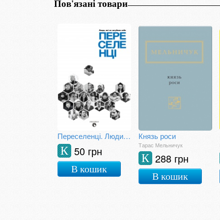
Пов'язані товари
Переселенці. Люди, які не загубили себе
Князь роси
Тарас Мельничук
50 грн
К
288 грн
К
В кошик
В кошик