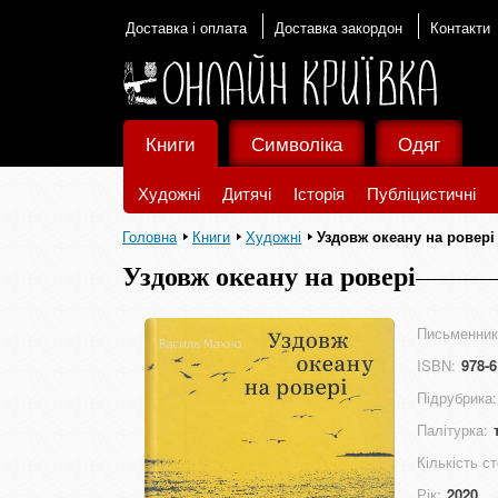
Доставка і оплата
Доставка закордон
Контакти
Книги
Символіка
Одяг
Художні
Дитячі
Історія
Публіцистичні
Головна
Книги
Художні
Уздовж океану на ровері
Уздовж океану на ровері
Письменник
ISBN:
978-6
Підрубрика:
Палітурка:
Кількість ст
Рік:
2020