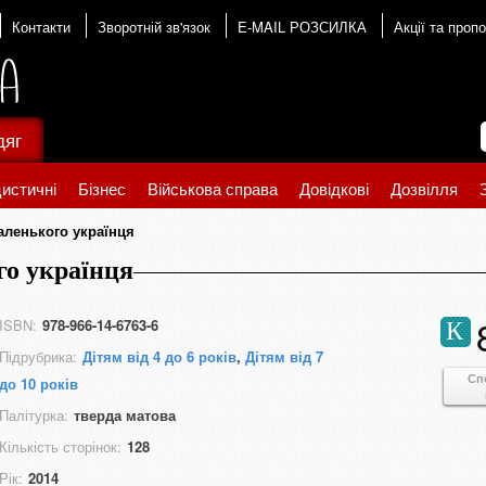
Контакти
Зворотній зв'язок
E-MAIL РОЗСИЛКА
Акції та пропо
дяг
истичні
Бізнес
Військова справа
Довідкові
Дозвілля
аленького українця
го українця
ISBN:
978-966-14-6763-6
К
Підрубрика:
Дітям від 4 до 6 років
,
Дітям від 7
Сп
до 10 років
Палітурка:
тверда матова
Кількість сторінок:
128
Рік:
2014