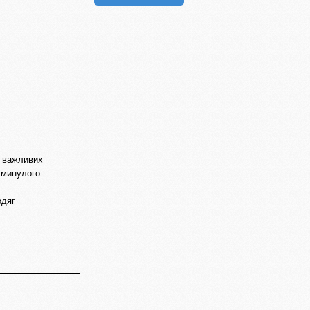
і важливих
о минулого
одяг