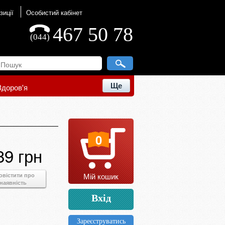
зиції
Особистий кабінет
467 50 78
(044)
Ще
Здоров'я
0
89 грн
Мій кошик
овістити про
наявність
Вхід
Зареєструватись