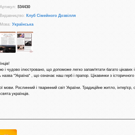
Артикул:
534430
Видавництво:
Клуб Сімейного Дозвілля
Мова:
Українська
нців!
 і чудово ілюстровано, що допоможе легко запам'ятати багато цікавих 
 назва "Україна" , що означає наш герб і прапор. Цікавинки з історичног
ої мови. Рослинний і тваринний світ України. Традиційне житло, інтер'єр, 
 свята українців.