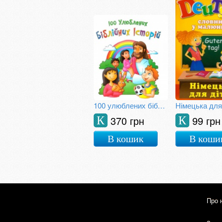
100 улюблених біблійних історій
370 грн
99 грн
К
К
В кошик
В коши
Про 