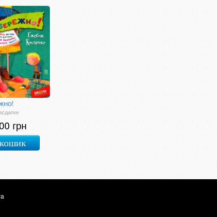
жно!
асдапке
00 грн
 кошик
та