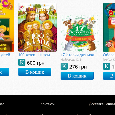
Німецька для дітей: Словник у малюнках. Deutsch
100 казок. 1-й том
17 історий для малят. Чому у зайця довгі вуха.
Обере
Майборода О. В.
Ґжеґож К
600 грн
К
276 грн
1
К
К
к
В кошик
В кошик
В
нас
Контакти
Доставка і опла