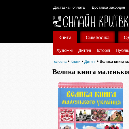
Доставка і оплата
Доставка закордон
Книги
Символіка
О
Художні
Дитячі
Історія
Публіц
Головна
Книги
Дитячі
Велика книга м
Велика книга маленько