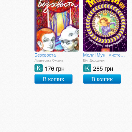
Безхвоста
Моллі Мун і мистецтво перетворення
Лущевська Оксана
Бінг Джорджия
176 грн
265 грн
К
К
В кошик
В кошик