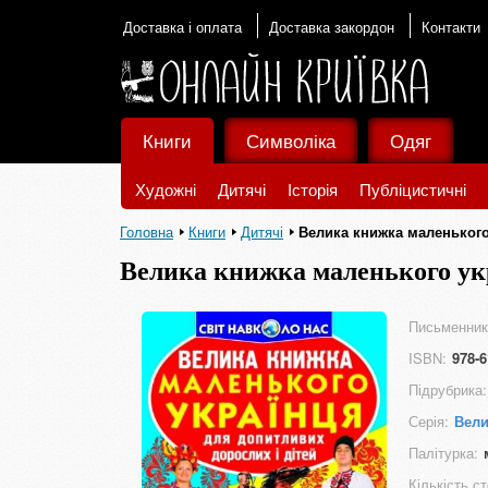
Доставка і оплата
Доставка закордон
Контакти
Книги
Символіка
Одяг
Художні
Дитячі
Історія
Публіцистичні
Головна
Книги
Дитячі
Велика книжка маленького
Велика книжка маленького ук
Письменник
ISBN:
978-6
Підрубрика:
Серія:
Вели
Палітурка:
Кількість ст