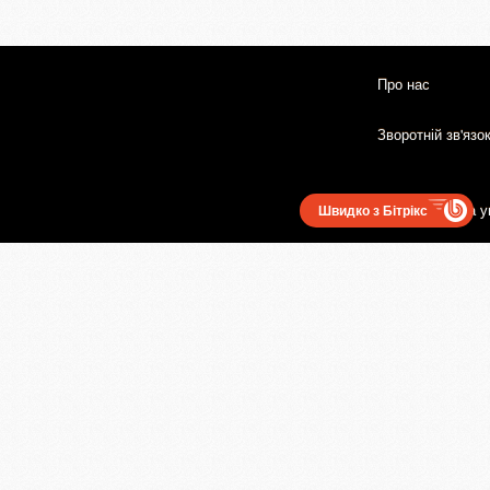
Про нас
Зворотній зв'язо
Користувацька у
Швидко з Бітрікс