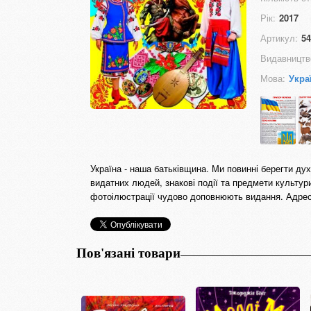
Рік:
2017
Артикул:
54
Видавництв
Мова:
Укра
Україна - наша батьківщина. Ми повинні берегти ду
видатних людей, знакові події та предмети культур
фотоілюстрації чудово доповнюють видання. Адрес
Пов'язані товари