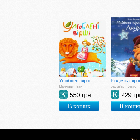
Улюблені вірші
Малкович Іван
Баумґарт Клаус
550 грн
229 гр
К
К
В кошик
В коши