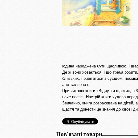
юдина народжена бути щасливою, і щаст
Де ж воно ховається, і що треба робити
близьких, привітатися з сусідом, посмі
але так воно є.
При читанні книги «Відчуття щастя», н
наче поезія. Настрій книги чудово пере
Звичайно, книга розрахована на дітей, 
щастя та донести це знання до своєї д
Пов'язані товари