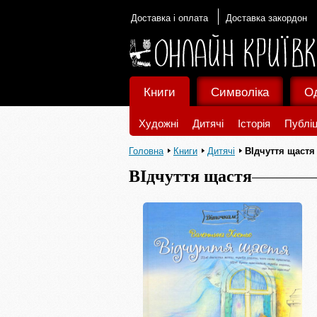
Доставка і оплата
Доставка закордон
Книги
Символіка
О
Художні
Дитячі
Історія
Публіц
Головна
Книги
Дитячі
ВІдчуття щастя
ВІдчуття щастя