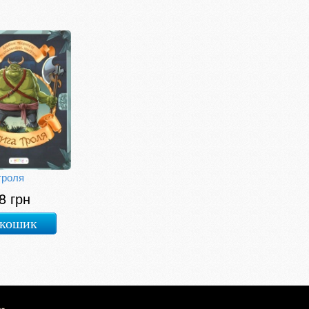
троля
8 грн
 кошик