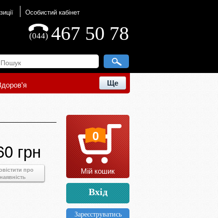
зиції
Особистий кабінет
467 50 78
(044)
Ще
Здоров'я
0
60 грн
Мій кошик
овістити про
наявність
Вхід
Зареєструватись