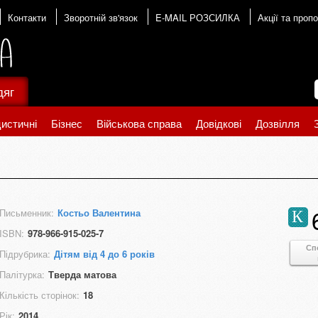
Контакти
Зворотній зв'язок
E-MAIL РОЗСИЛКА
Акції та пропо
дяг
истичні
Бізнес
Військова справа
Довідкові
Дозвілля
Письменник:
Костьо Валентина
К
ISBN:
978-966-915-025-7
Сп
Підрубрика:
Дітям від 4 до 6 років
Палітурка:
Тверда матова
Кількість сторінок:
18
Рік:
2014