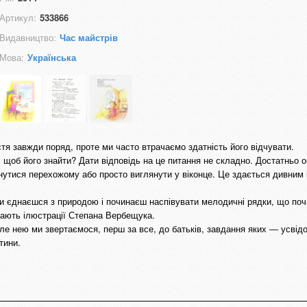
Артикул:
533866
Видавництво:
Час майстрів
Мова:
Українська
я завжди поряд, проте ми часто втрачаємо здатність його відчувати.
, щоб його знайти? Дати відповідь на це питання не складно. Достатньо о
хнутися перехожому або просто виглянути у віконце. Це здається дивним 
іби єднаєшся з природою і починаєш наспівувати мелодичні рядки, що по
дають ілюстрації Степана Вербещука.
але нею ми звертаємося, перш за все, до батьків, завдання яких ― усві
итини.