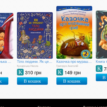
Різдвяна зіронька Лаури
Тіло людини. Як це працює?
Казочка про мурашиний гриб : 2 - читаю самостійно
Книга 
Кухарська Нікола
Григорук Анатолій
7
К
н
310 грн
149 грн
К
К
В
к
В кошик
В кошик