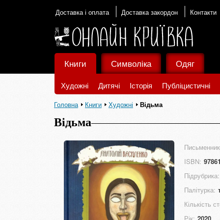
Доставка і оплата
Доставка закордон
Контакти
Книги
Символіка
Одяг
Художні
Дитячі
Історія
Публіцистичні
Головна
Книги
Художні
Відьма
Відьма
Письменник
ISBN:
9786
Підрубрика:
Палітурка:
Кількість ст
Рік:
2020