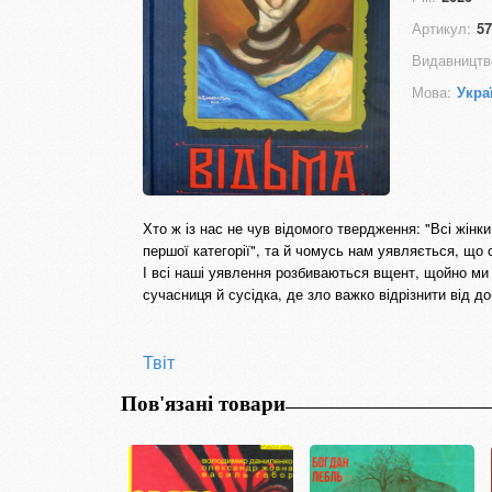
Артикул:
57
Видавництв
Мова:
Укра
Хто ж із нас не чув відомого твердження: "Всі жінк
першої категорії", та й чомусь нам уявляється, що
І всі наші уявлення розбиваються вщент, щойно ми
сучасниця й сусідка, де зло важко відрізнити від д
Твіт
Пов'язані товари