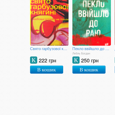
Свято гарбузової княгині
Пекло ввійшло до раю
Лебль Богдан
222 грн
250 грн
К
К
В кошик
В кошик