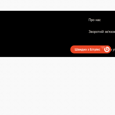
Про нас
Зворотній зв'язо
Користувацька у
Швидко з Бітрікс