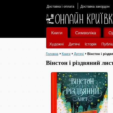
Доставка і оплата
Доставка закордон
Книги
Символіка
О
Художні
Дитячі
Історія
Публіц
Головна
Книги
Дитячі
Вінстон і різдв
Вінстон і різдвяний лис