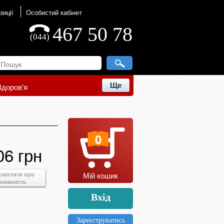
зиції
Особистий кабінет
467 50 78
(044)
Ще
Здоров'я
0
06 грн
Мій кошик
овістити про
наявність
Вхід
Зареєструватись