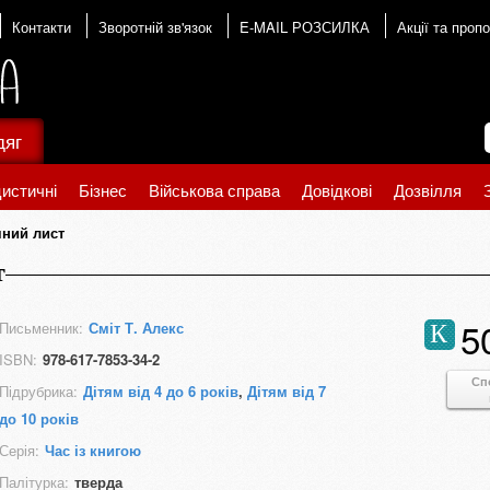
Контакти
Зворотній зв'язок
E-MAIL РОЗСИЛКА
Акції та пропо
дяг
истичні
Бізнес
Військова справа
Довідкові
Дозвілля
яний лист
т
5
Письменник:
Сміт Т. Алекс
К
ISBN:
978-617-7853-34-2
Сп
Підрубрика:
Дітям від 4 до 6 років
,
Дітям від 7
до 10 років
Серія:
Час із книгою
Палітурка:
тверда