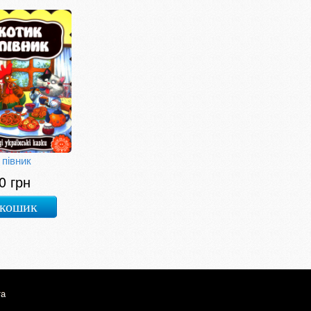
 півник
0 грн
 кошик
та