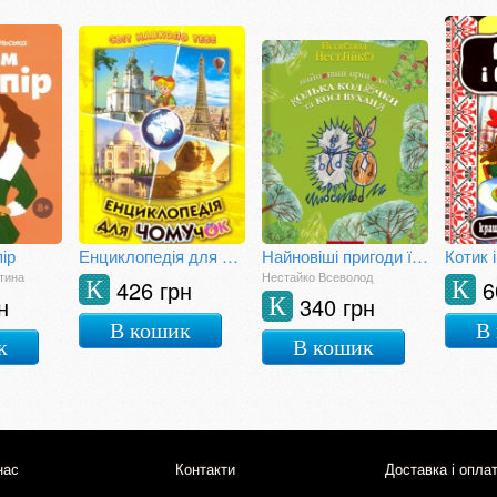
ір
Енциклопедія для чомучок. Книга 4
Найновіші пригоди їжачка Колька Колючки та зайчика
Котик і
тина
Нестайко Всеволод
426 грн
6
К
К
н
340 грн
К
В кошик
В
к
В кошик
нас
Контакти
Доставка і опла