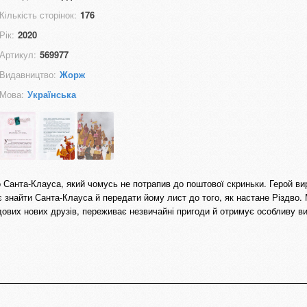
Кількість сторінок:
176
Рік:
2020
Артикул:
569977
Видавництво:
Жорж
Мова:
Українська
о Санта-Клауса, який чомусь не потрапив до поштової скриньки. Герой в
 знайти Санта-Клауса й передати йому лист до того, як настане Різдво
дових нових друзів, переживає незвичайні пригоди й отримує особливу в