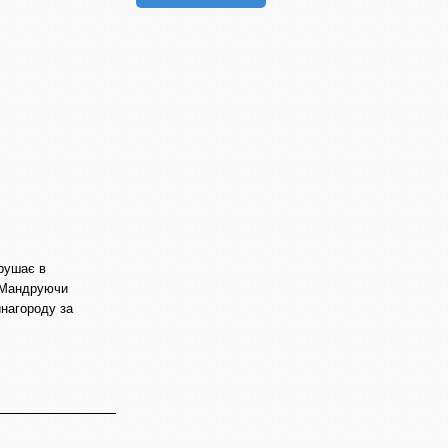
ирушає в
. Мандруючи
инагороду за