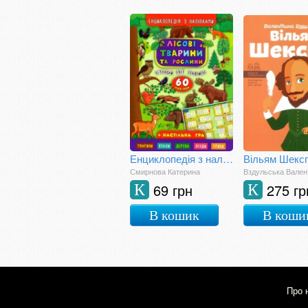
Енциклопедія з наліпками. Лісові тварини та рослини. (+ настільна гра)
Вільям Шексп
Смирнова Катерина
Вздульська Вален
69 грн
275 гр
К
К
В кошик
В коши
Про 