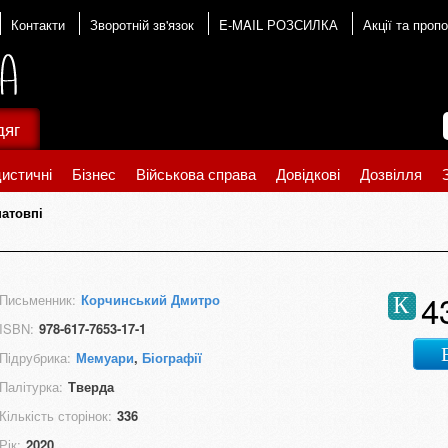
Контакти
Зворотній зв'язок
E-MAIL РОЗСИЛКА
Акції та пропо
дяг
истичні
Бізнес
Військова справа
Довідкові
Дозвілля
натовпі
4
Письменник:
Корчинський Дмитро
К
ISBN:
978-617-7653-17-1
Підрубрика:
Мемуари
,
Біографії
Палітурка:
Тверда
Кількість сторінок:
336
Рік:
2020