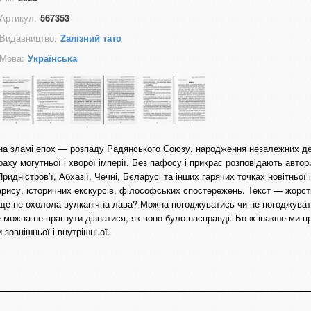
Артикул:
567353
Видавництво:
Zалізний тато
Мова:
Українська
 на зламі епох — розпаду Радянського Союзу, народження незалежних де
аху могутньої і хворої імперії. Без пафосу і прикрас розповідають автор
идністров’ї, Абхазії, Чечні, Бєларусі та інших гарячих точках новітньої і
рису, історичних екскурсів, філософських спостережень. Текст — жорс
 ще не охолола вулканічна лава? Можна погоджуватись чи не погоджуват
е можна не прагнути дізнатися, як воно було насправді. Бо ж інакше ми п
 зовнішньої і внутрішньої.