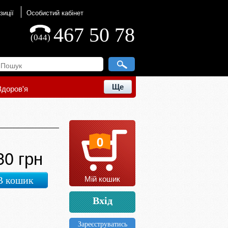
зиції
Особистий кабінет
467 50 78
(044)
Ще
Здоров'я
0
30 грн
Мій кошик
В кошик
Вхід
Зареєструватись