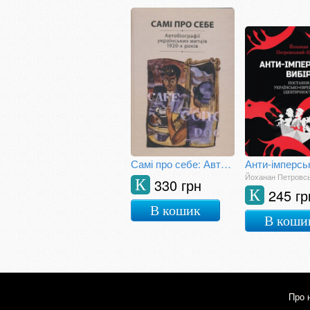
Самі про себе: Автобіографії українських митців 1920-х
Йоханан Петровс
330 грн
К
245 гр
К
В кошик
В коши
Про 