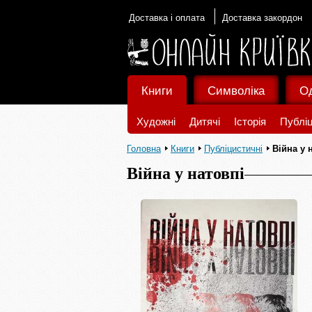
Доставка і оплата
Доставка закордон
Книги
Символіка
О
Художні
Дитячі
Історія
Публіц
Головна
Книги
Публіцистичні
Війна у 
Війна у натовпі