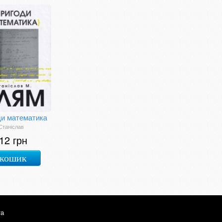
ди математика
Станіслав
12 грн
 кошик
та