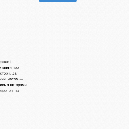
ржав і
и книги про
сторії. За
ткий, часом —
ись з авторами
риречені на