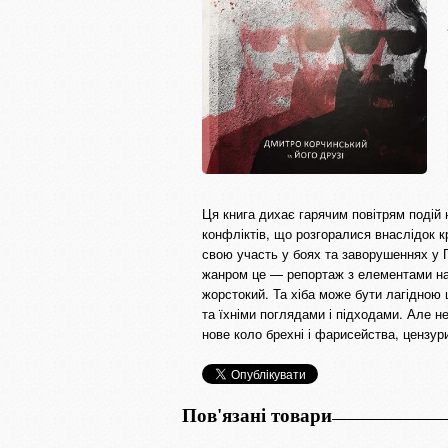
Ця книга дихає гарячим повітрям подій
конфліктів, що розгоралися внаслідок кр
свою участь у боях та заворушеннях у Пр
жанром це — репортаж з елементами на
жорстокий. Та хіба може бути лагідною
та їхніми поглядами і підходами. Але н
нове коло брехні і фарисейства, цензури
Пов'язані товари