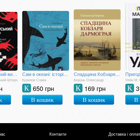
Анти-імперський вибір. Постання українсько-єврейської ідентичности
Сам в океані: історія втечі
Спадщина Кобзаря Дармограя: джерела, типологія та інтертекст Шевченкових повістей
Приго
ький-Штерн
Курилов Слава
Боронь Олександр
Улям М. 
н
650 грн
169 грн
3
К
К
К
к
В кошик
В кошик
В
нас
Контакти
Доставка і опла