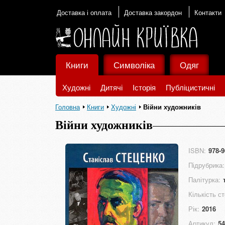
Доставка і оплата
Доставка закордон
Контакти
Книги
Символіка
Одяг
Художні
Дитячі
Історія
Публіцистичні
Головна
Книги
Художні
Війни художників
Війни художників
ISBN:
978-9
Підрубрика:
Палітурка:
Кількість ст
Рік:
2016
Артикул:
54