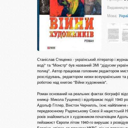
Видавництв
Мова:
Укра
Станіслав Стеценко - український літератор і журнал
воді" та "Монстр" був названий ЗМІ "дідусем україн
полиці". Автор працював головним редактором мист
розслідувань, редактором низки всеукраїнських та р
роботою над книгою "Війни художників".
Роман оснований на реальних фактах біографії від
книжці- Микола Гущенко) і відображає подіії 1940 ро
Адольф Гітлер, Вінстон Черчилль, їхнє найближче от
передвоєнному Радянському Союзі й нацистській Нім
років знайомиться з художником-початківцем Адоль
пейзажист Європи літом 1940-го вирушає з розвідув
Берліна, звідки, за планами НКВС, він не повинен