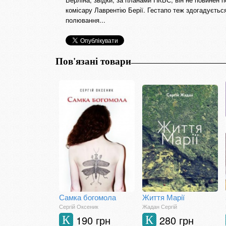
комісару Лаврентію Берії. Гестапо теж здогадуєтьс
полювання...
Пов'язані товари
Самка богомола
Життя Марії
Сергій Оксеник
Жадан Сергій
190 грн
280 грн
К
К