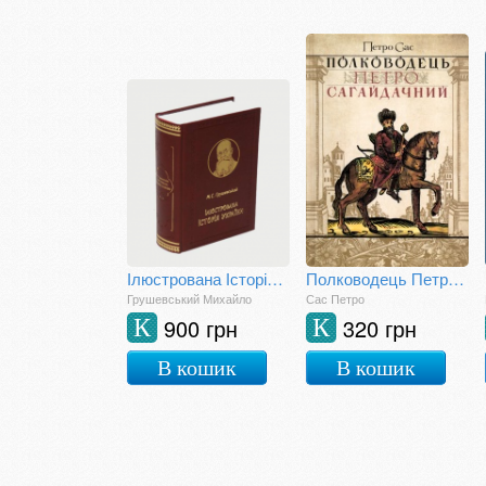
Ілюстрована Історія України
Полководець Петро Сагайдачний
Грушевський Михайло
Сас Петро
900 грн
320 грн
К
К
В кошик
В кошик