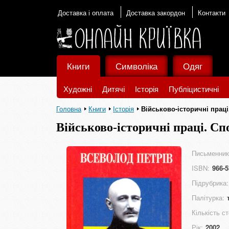
Доставка і оплата
Доставка закордон
Контакти
Книги
Символіка
Одяг
Художні
Дитячі
Історія
Публіцистичні
Головна
Книги
Історія
Військово-історичні прац
Військово-історичні праці. С
Письменник
ISBN:
966-5
Підрубрика:
Палітурка:
Кількість ст
Рік:
2002