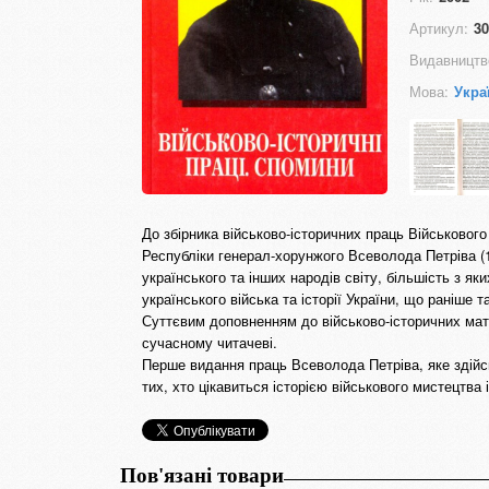
Артикул:
30
Видавництв
Мова:
Укра
До збірника військово-історичних праць Військового
Республіки генерал-хорунжого Всеволода Петріва (1
українського та інших народів світу, більшість з як
українського війська та історії України, що раніше 
Суттєвим доповненням до військово-історичних матер
сучасному читачеві.
Перше видання праць Всеволода Петріва, яке здійсн
тих, хто цікавиться історією військового мистецтва 
Пов'язані товари