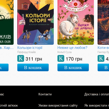
Володар жахів. Характерницька сила.
Кольори історії
Невже це любов?
Ґіффорд Клайв
Кольб Суза
Гантер Е
311 грн
170 грн
4
К
К
К
к
В кошик
В кошик
В
нас
Контакти
Доставка і опла
тній зв'язок
Умови використання сайту
Як використати 