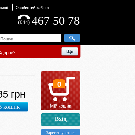
зиції
Особистий кабінет
467 50 78
(044)
Ще
Здоров'я
0
35 грн
Мій кошик
В кошик
Вхід
Зареєструватись