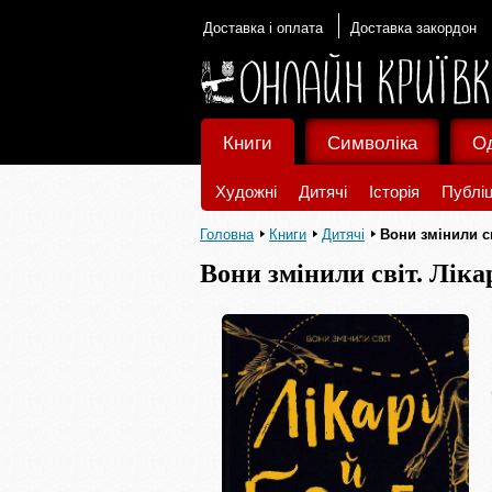
Доставка і оплата
Доставка закордон
Книги
Символіка
О
Художні
Дитячі
Історія
Публіц
Головна
Книги
Дитячі
Вони змінили св
Вони змінили світ. Лікар