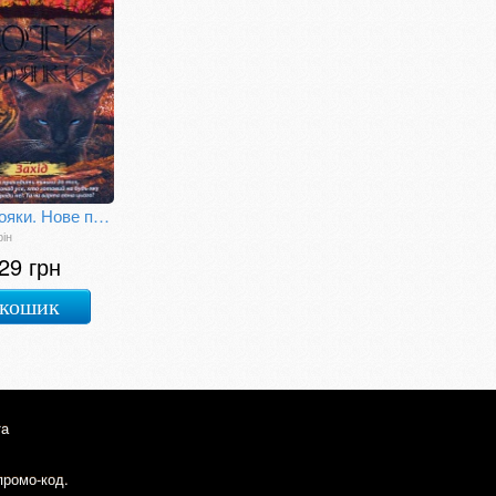
Коти-вояки. Нове пророцтво. Книга 6. Захід
рін
29 грн
 кошик
та
промо-код.