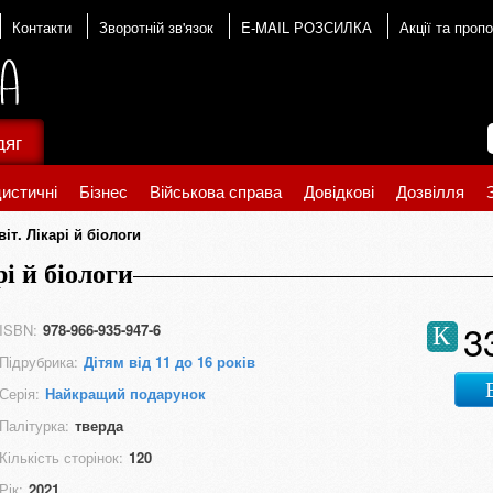
Контакти
Зворотній зв'язок
E-MAIL РОЗСИЛКА
Акції та пропо
дяг
истичні
Бізнес
Військова справа
Довідкові
Дозвілля
іт. Лікарі й біологи
і й біологи
3
ISBN:
978-966-935-947-6
К
Підрубрика:
Дітям від 11 до 16 років
Серія:
Найкращий подарунок
Палітурка:
тверда
Кількість сторінок:
120
Рік:
2021