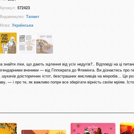
Артикул:
572423
Видавництво:
Талант
Мова:
Українська
 знайти ліки, що дають зцілення від усіх недугів?.. Відповіді на ці пита
егендарними вченими — від Гіппократа до Флемінга. Ви дізнаєтесь про ге
ї, шукачів доісторичних істот, безстрашних мисливців на мікробів… Це ро
, — і про те, як важливо попри все зберігати вірність своїм мріям. Істо