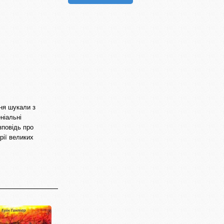
ння шукали з
ніальні
зповідь про
рії великих