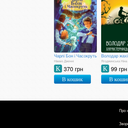
Чарлі Бон і Часокруть
Німмо Дженні
Ягоджинська Ніна
370 грн
99 грн
К
К
В кошик
В коши
Про 
Зворо