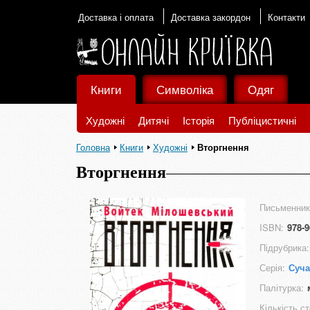
Доставка і оплата
Доставка закордон
Контакти
Книги
Символіка
Одяг
Художні
Дитячі
Історія
Публіцистичні
Головна
Книги
Художні
Вторгнення
Вторгнення
Письменник
ISBN:
978-9
Підрубрика:
Серія:
Суча
Палітурка:
Кількість ст