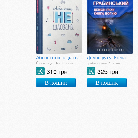
Абсолютно нецілована
Демон руху; Книга вогню
Ґрьонтведт Ніна Елізабет
Грабинський Стефан
310 грн
325 грн
К
К
В кошик
В кошик