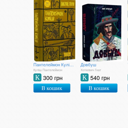
Пантелеймон Куліш. Вибрані твори
Довбуш
Куліш Пантелеймон
Хоткевич Гнат
300 грн
540 грн
К
К
В кошик
В кошик