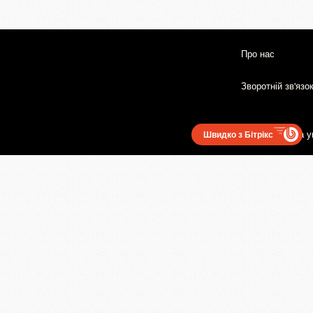
Про нас
Зворотній зв'язо
Користувацька у
Швидко з Бітрікс