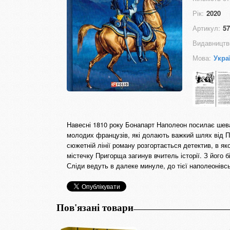
Рік:
2020
Артикул:
57
Видавництв
Мова:
Укра
Навесні 1810 року Бонапарт Наполеон посилає шева
молодих французів, які долають важкий шлях від П
сюжетній лінії роману розгортається детектив, в як
містечку Пригорща загинув вчитель історії. З його
Сліди ведуть в далеке минуле, до тієї наполеонівськ
Пов'язані товари