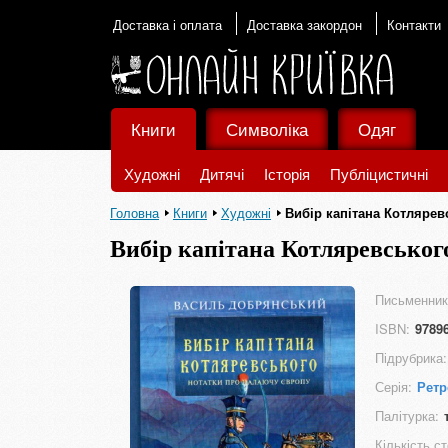
Доставка і оплата
Доставка закордон
Контакти
Книги
Символіка
Одяг
Художні
Дитячі
Історія
Публіцистичні
Головна
Книги
Художні
Вибір капітана Котлярев
Вибір капітана Котляревськог
Письменник
ISBN:
9789
Підрубрика:
Серія:
Рет
Палітурка:
Кількість ст