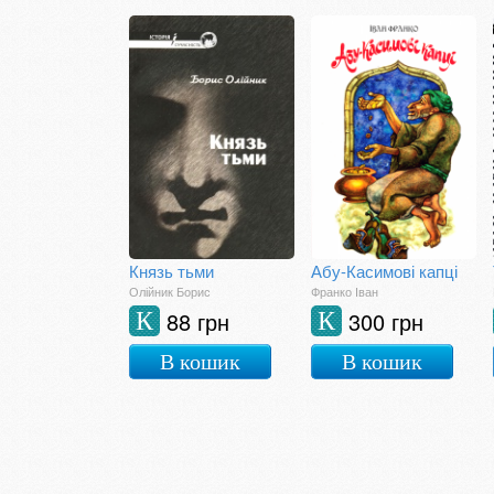
Князь тьми
Абу-Касимові капці
Олійник Борис
Франко Іван
88 грн
300 грн
К
К
В кошик
В кошик