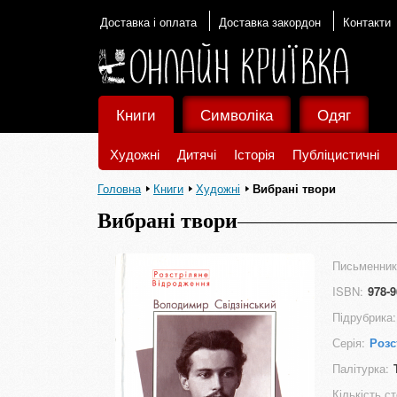
Доставка і оплата
Доставка закордон
Контакти
Книги
Символіка
Одяг
Художні
Дитячі
Історія
Публіцистичні
Головна
Книги
Художні
Вибрані твори
Вибрані твори
Письменник
ISBN:
978-9
Підрубрика:
Серія:
Розс
Палітурка:
Кількість ст