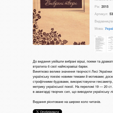
Рік:
2015
Артикул:
53
Видавництв
Мова:
Укра
До видання увійшли вибрані вірші, поеми та драмати
втратила б свої найяскравіші барви.
Винятково велике значення творчості Лесі Українки 
українську поезію новими темами й мотивами; доск
строфічними будовами, використовуючи гексаметр, в
метрику української поезії. На переломі 19 — 20 ст
в авангарді творчих сил, що виводили українську лі
Видання рієнтоване на широке коло читачів.