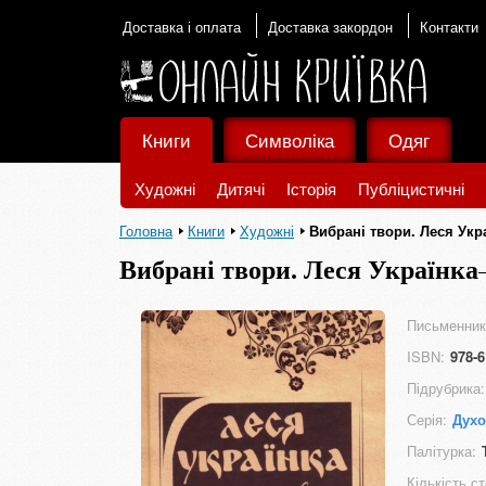
Доставка і оплата
Доставка закордон
Контакти
Книги
Символіка
Одяг
Художні
Дитячі
Історія
Публіцистичні
Головна
Книги
Художні
Вибрані твори. Леся Укр
Вибрані твори. Леся Українка
Письменник
ISBN:
978-6
Підрубрика:
Серія:
Духо
Палітурка:
Кількість ст