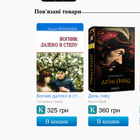
Пов'язані товари
Вогник далеко в степу
День гніву
Тютюнник Григір
Косач Юрій
325 грн
360 грн
К
К
В кошик
В кошик