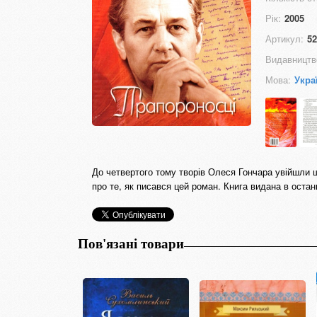
Рік:
2005
Артикул:
52
Видавництв
Мова:
Укра
До четвертого тому творів Олеся Гончара увійшли 
про те, як писався цей роман. Книга видана в остан
Пов'язані товари