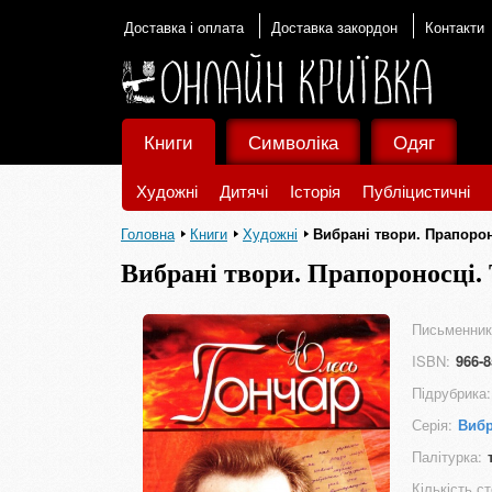
Доставка і оплата
Доставка закордон
Контакти
Книги
Символіка
Одяг
Художні
Дитячі
Історія
Публіцистичні
Головна
Книги
Художні
Вибрані твори. Прапорон
Вибрані твори. Прапороносці. 
Письменник
ISBN:
966-8
Підрубрика:
Серія:
Вибр
Палітурка:
Кількість ст