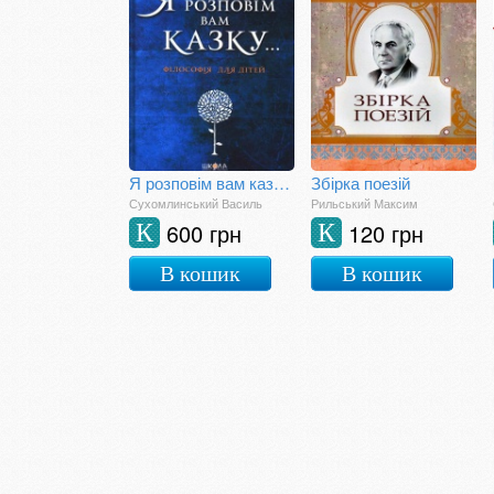
Я розповім вам казку... Філософія для дітей
Збірка поезій
Сухомлинський Василь
Рильський Максим
600 грн
120 грн
К
К
В кошик
В кошик