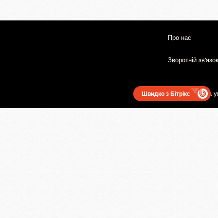
Про нас
Зворотній зв'язо
Користувацька у
Швидко з Бітрікс