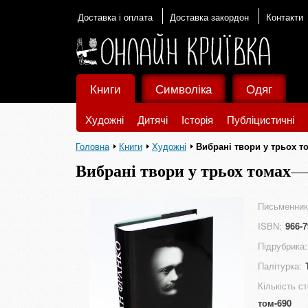
Доставка і оплата
Доставка закордон
Контакти
Книги
Символіка
Одяг
Художні
Дитячі
Історія
Публіцистичні
Головна
Книги
Художні
Вибрані твори у трьох т
Вибрані твори у трьох томах
Письменник
ISBN:
966-7
Підрубрика:
Палітурка:
Кількість ст
том-690