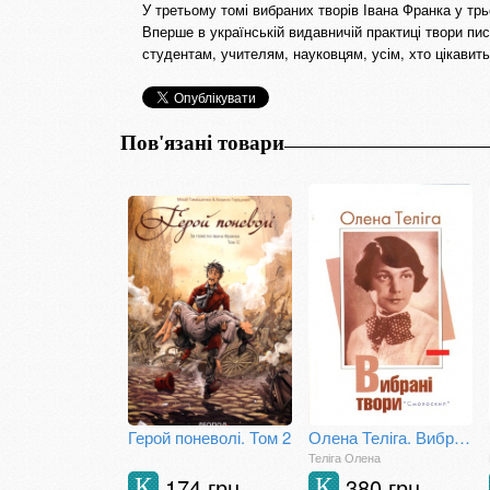
У третьому томі вибраних творів Івана Франка у трьо
Вперше в українській видавничій практиці твори п
студентам, учителям, науковцям, усім, хто цікави
Пов'язані товари
Герой поневолі. Том 2
Олена Теліга. Вибрані твори
Теліга Олена
174 грн
380 грн
К
К