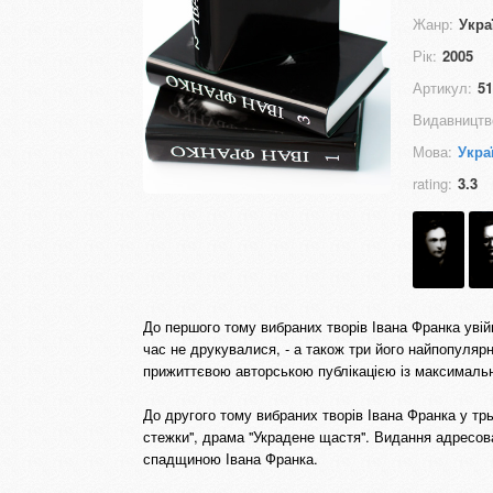
Жанр:
Укра
Рік:
2005
Артикул:
51
Видавництв
Мова:
Укра
rating:
3.3
До першого тому вибраних творів Івана Франка увійш
час не друкувалися, - а також три його найпопуляр
прижиттєвою авторською публікацією із максималь
До другого тому вибраних творів Івана Франка у тр
стежки'', драма ''Украдене щастя''. Видання адресо
спадщиною Івана Франка.