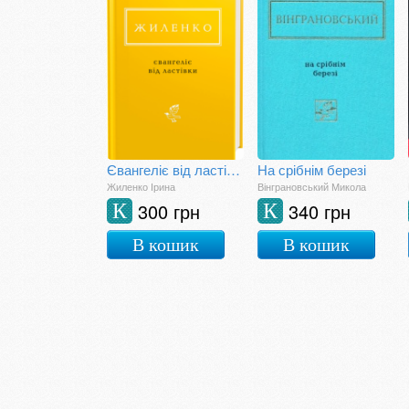
Євангеліє від ластівки
На срібнім березі
Жиленко Ірина
Вінграновський Микола
300 грн
340 грн
К
К
В кошик
В кошик