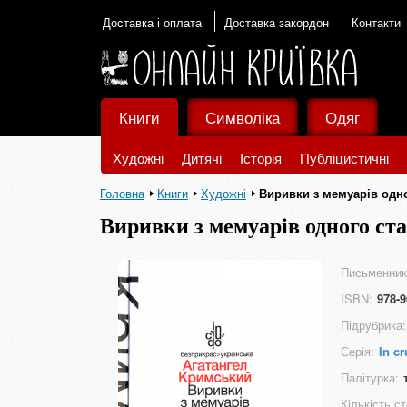
Доставка і оплата
Доставка закордон
Контакти
Книги
Символіка
Одяг
Художні
Дитячі
Історія
Публіцистичні
Головна
Книги
Художні
Виривки з мемуарів одно
Виривки з мемуарів одного ста
Письменник
ISBN:
978-9
Підрубрика:
Серія:
In c
Палітурка:
Кількість ст