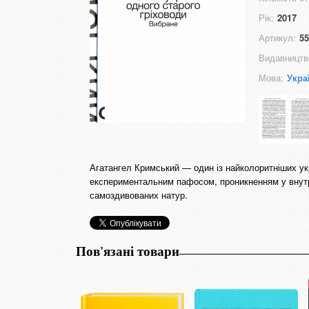
Рік:
2017
Артикул:
55
Видавництв
Мова:
Укра
Агатангел Кримський — один із найколоритніших укр
експериментальним пафосом, проникненням у внутріш
самоздивованих натур.
Пов'язані товари