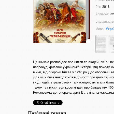
Рік:
2013
Артикул:
52
Видавництв
Мова:
Укра
Ця книжка розповідає про битви та людей, які в них
напрочуд кривавої української історії. Від походу 
війни, від оборони Києва у 1240 році до оборони Се
Для усіх битв наводяться відомості про дату та мі
і хід подій, втрати сторін та наслідки, які мала би
Також тут містяться короткі дані про більше ніж 1
Романовича до генерала армії Ватутіна та маршала
Пов'язані товари