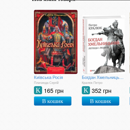
Київська Росія
Богдан Хмельницький: легенда і людина
Плачинда Сергій
Кралюк Петро
165 грн
352 грн
К
К
В кошик
В кошик