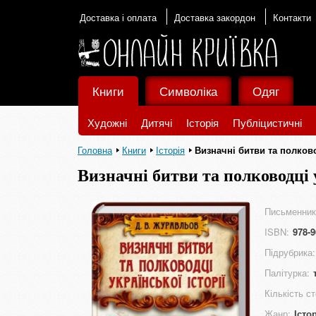
Доставка і оплата
Доставка закордон
Контакти
Книги
Символіка
Одяг
Художні
Дитячі
Історія
Публіцистичні
Головна
Книги
Історія
Визначні битви та полково
Визначні битви та полководці у
Письменник
ISBN:
978-9
Підрубрика:
Палітурка:
Кількість ст
Жанр:
Істо