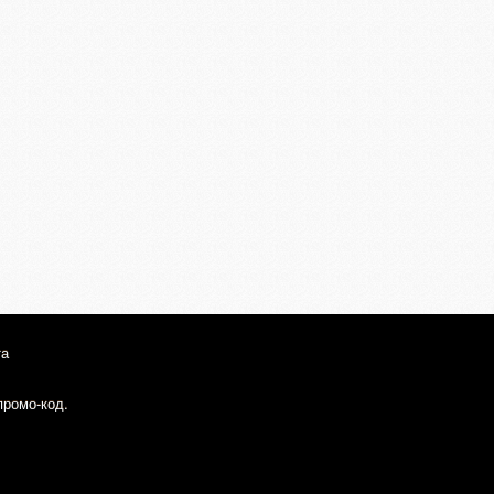
та
промо-код.