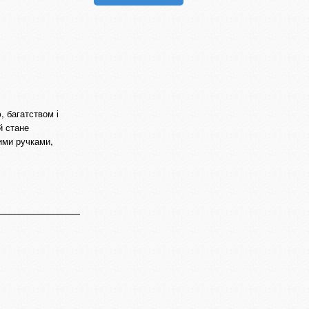
 багатством і
й стане
ими ручками,