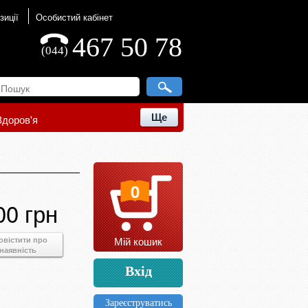
зиції
Особистий кабінет
467 50 78
(044)
Ще
Здоров'я
0
00 грн
Мій кошик
овістити про
наявність
Вхід
Зареєструватись