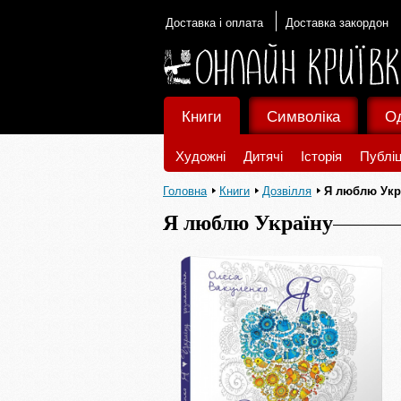
Доставка і оплата
Доставка закордон
Книги
Символіка
О
Художні
Дитячі
Історія
Публіц
Головна
Книги
Дозвілля
Я люблю Укр
Я люблю Україну