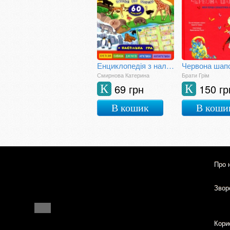
Енциклопедія з наліпками.Тварини світу.(+ настільна гра)
Червона шап
Смирнова Катерина
Брати Грім
69 грн
150 гр
К
К
В кошик
В коши
Про 
Зворо
Кори