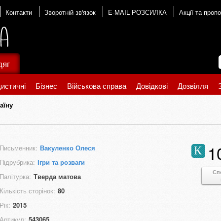
Контакти
Зворотній зв'язок
E-MAIL РОЗСИЛКА
Акції та пропо
дяг
истичні
Бізнес
Військова справа
Довідкові
Дозвілля
аїну
1
Письменник:
Вакуленко Олеся
К
Підрубрика:
Ігри та розваги
Сп
Палітурка:
Тверда матова
Кількість сторінок:
80
Рік:
2015
Артикул:
543065