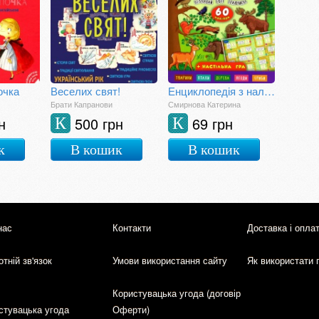
очка
Веселих свят!
Енциклопедія з наліпками. Лісові тварини та рослини. (+ настільна гра)
Брати Капранови
Смирнова Катерина
н
500 грн
69 грн
К
К
к
В кошик
В кошик
нас
Контакти
Доставка і опла
тній зв'язок
Умови використання сайту
Як використати 
Користувацька угода (договір
стувацька угода
Оферти)