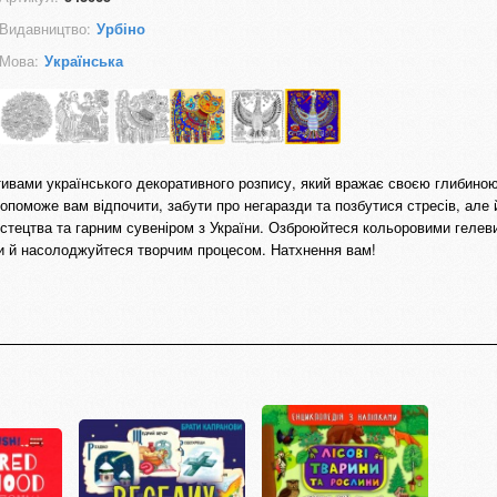
Видавництво:
Урбіно
Мова:
Українська
ивами українського декоративного розпису, який вражає своєю глибиною,
поможе вам відпочити, забути про негаразди та позбутися стресів, але 
истецтва та гарним сувеніром з України. Озброюйтеся кольоровими гелев
 й насолоджуйтеся творчим процесом. Натхнення вам!