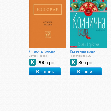
Літаюча голова
Кринична вода
Віктор Неборак
Горбатюк Василь
290 грн
80 грн
К
К
В кошик
В кошик