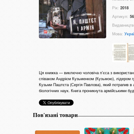
Рік:
2018
Артикул:
56
Видавництв
Мова:
Укра
Ця книжка — виключно чоловіча п’єса з використан
співаком Андрієм Кузьменком (Кузьмою), лідером гр
Кузьми Паштєта (Сергія Павлова), який потрапив в 
біологічних наук. Книга проникнута армійськими бу
Пов'язані товари