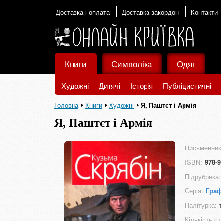
Доставка і оплата
Доставка закордон
Контакти
Книги
Символіка
Одяг
Художні
Дитячі
Історія
Публіцистичні
Головна
Книги
Художні
Я, Паштєт і Армія
Я, Паштєт і Армія
Письменник
ISBN:
978-9
Підрубрика:
Серія:
Граф
Палітурка:
Кількість ст