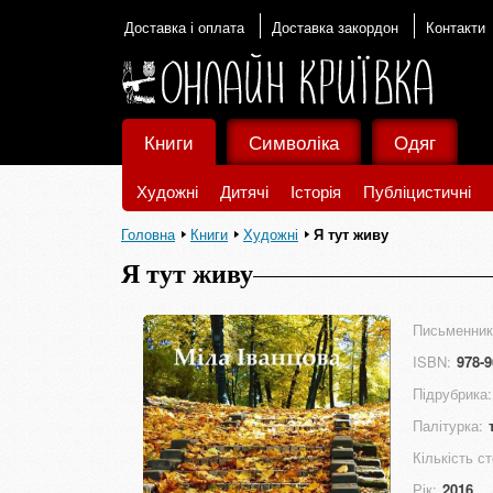
Доставка і оплата
Доставка закордон
Контакти
Книги
Символіка
Одяг
Художні
Дитячі
Історія
Публіцистичні
Головна
Книги
Художні
Я тут живу
Я тут живу
Письменник
ISBN:
978-9
Підрубрика:
Палітурка:
Кількість ст
Рік:
2016