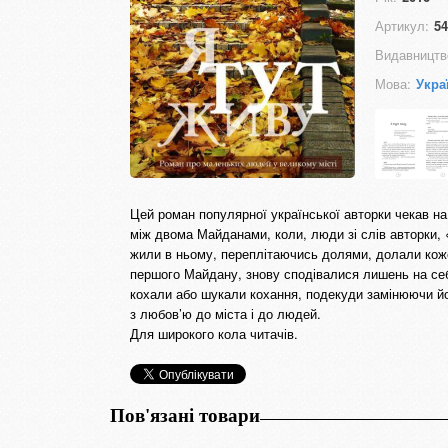
Артикул:
54
Видавництв
Мова:
Укра
Цей роман популярної української авторки чекав на 
між двома Майданами, коли, люди зі слів авторки, 
жили в ньому, переплітаючись долями, долали кожен
першого Майдану, знову сподівалися лишень на себ
кохали або шукали кохання, подекуди замінюючи йо
з любов’ю до міста і до людей.
Для широкого кола читачів.
Пов'язані товари