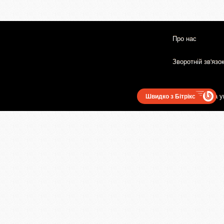
Про нас
Зворотній зв'язо
Користувацька у
Швидко з Бітрікс