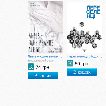
Львів – одне велике ліжко
Переселенці. Люди, які не загубили себе
Топольницький Сергій
50 грн
К
74 грн
К
В кошик
В кошик