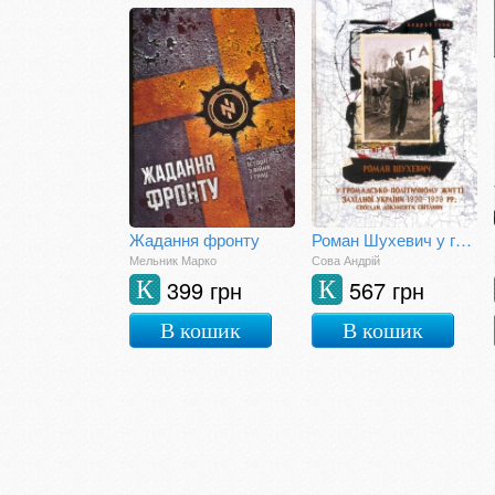
Жадання фронту
Роман Шухевич у громадсько-політичному житті Західної України 1920-1939 рр.: спогади, документи, світлини
Мельник Марко
Сова Андрій
399 грн
567 грн
К
К
В кошик
В кошик