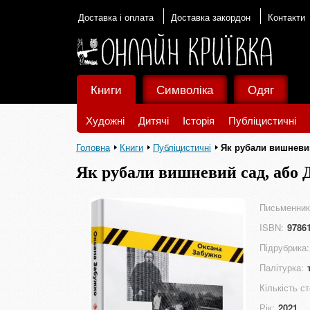
Доставка і оплата
Доставка закордон
Контакти
Книги
Символіка
Одяг
Художні
Дитячі
Історія
Публіцистичні
Головна
Книги
Публіцистичні
Як рубали вишневий
Як рубали вишневий сад, або Д
Письменник
ISBN:
9786
Підрубрика:
Палітурка:
Кількість ст
Рік:
2021