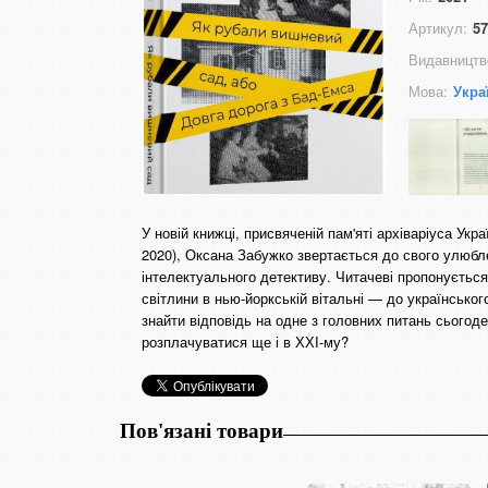
Артикул:
57
Видавництв
Мова:
Укра
У новій книжці, присвяченій пам'яті архіваріуса Ук
2020), Оксана Забужко звертається до свого улюбл
інтелектуального детективу. Читачеві пропонується
світлини в нью-йоркській вітальні — до українсько
знайти відповідь на одне з головних питань сьогоден
розплачуватися ще і в ХХІ-му?
Пов'язані товари