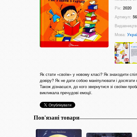
Рік:
2020
Артикул:
56
Видавництв
Мова:
Укра
Як стати «своїм» у новому класі? Як знаходити спі
довіру? Як не дати собою маніпулювати і досягати 
Також дізнаєшся, до кого звернутися зі своїми про
викликала пречудові емоції.
Пов'язані товари