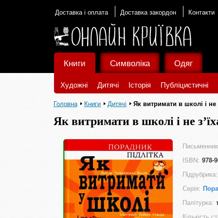
Доставка і оплата
Доставка закордон
Контакти
Книги
Символіка
Одяг
Художні
Дитячі
Історія
Публіцистичні
Головна
Книги
Дитячі
Як витримати в школі і не 
Як витримати в школі і не з’їх
Письменник
ISBN:
978-9
Підрубрика:
Серія:
Пора
Палітурка:
Кількість ст