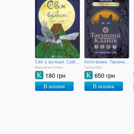
Світ у вулкані. Срібний і червоний
Коти-вояки. Таємниці кланів. Путівник по серії
Максимчук Ольга
Гантер Ерін
180 грн
650 грн
К
К
В кошик
В кошик