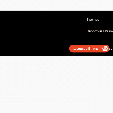
Про нас
Зворотній зв'язо
Користувацька у
Швидко з Бітрікс