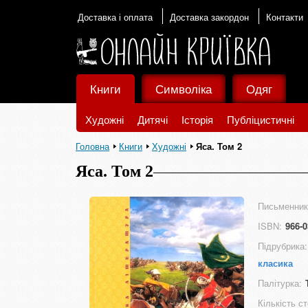
Доставка і оплата
Доставка закордон
Контакти
Книги
Символіка
Одяг
Художні
Дитячі
Історія
Публіцистичні
Головна
Книги
Художні
Яса. Том 2
Яса. Том 2
Письменник
ISBN:
966-0
Підрубрика:
класика
Палітурка:
Кількість ст