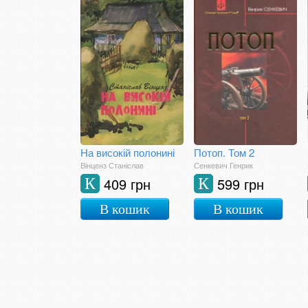
На високій полонині
Потоп. Том 2
Вінценз Станіслав
Сенкевич Генрик
409 грн
599 грн
К
К
В кошик
В кошик