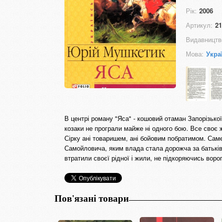
Рік:
2006
Артикул:
21
Видавництв
Мова:
Укра
В центрі роману "Яса" - кошовий отаман Запорізької
козаки не програли майже ні одного бою. Все своє ж
Сірку ані товаришем, ані бойовим побратимом. Сам
Самойловича, яким влада стала дорожча за батьківщи
втратили своєї рідної і жили, не підкоряючись воро
Пов'язані товари