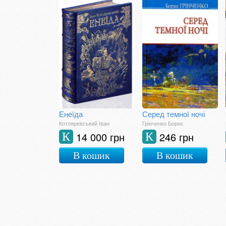
Енеїда
Серед темної ночі
Котляревський Іван
Грінченко Борис
14 000 грн
246 грн
К
К
В кошик
В кошик