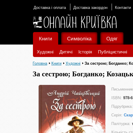
Доставка і оплата
Доставка закордон
Контакти
Книги
Символіка
Одяг
Художні
Дитячі
Історія
Публіцистичні
Головна
Книги
Художні
За сестрою; Богданко; К
За сестрою; Богданко; Козаць
Письменник
ISBN:
978-6
Підрубрика:
Серія:
Скар
Палітурка:
Кількість ст