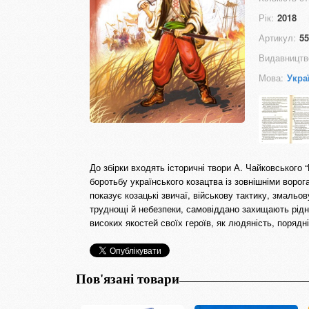
Рік:
2018
Артикул:
55
Видавництв
Мова:
Укра
До збірки входять історичні твори А. Чайковського 
боротьбу українського козацтва із зовнішніми вор
показує козацькі звичаї, військову тактику, змальов
труднощі й небезпеки, самовіддано захищають рідну
високих якостей своїх героїв, як людяність, порядн
Пов'язані товари