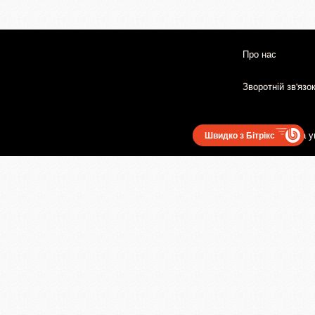
Про нас
Зворотній зв'язо
Користувацька у
Швидко з Бітрікс