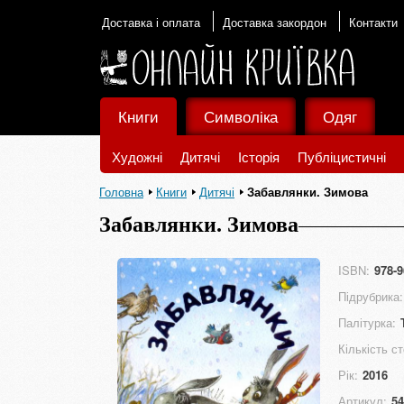
Доставка і оплата
Доставка закордон
Контакти
Книги
Символіка
Одяг
Художні
Дитячі
Історія
Публіцистичні
Головна
Книги
Дитячі
Забавлянки. Зимова
Забавлянки. Зимова
ISBN:
978-9
Підрубрика:
Палітурка:
Кількість ст
Рік:
2016
Артикул:
54