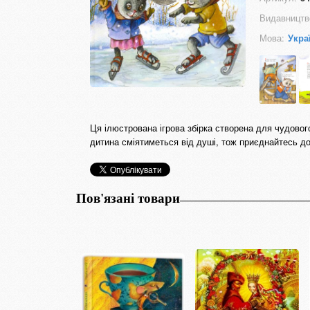
Видавництв
Мова:
Укра
Ця ілюстрована ігрова збірка створена для чудовог
дитина сміятиметься від душі, тож приєднайтесь до
Пов'язані товари