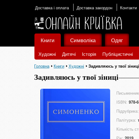
Доставка і оплата
Доставка закордон
Контакти
Книги
Символіка
Одяг
Художні
Дитячі
Історія
Публіцистичні
Головна
Книги
Художні
Задивляюсь у твої зіниц
Задивляюсь у твої зіниці
Письменник
ISBN:
978-6
Підрубрика:
Палітурка:
Кількість ст
Рік:
2019