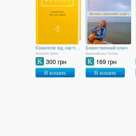
Євангеліє від ластівки
Божественний ключ
Жиленко Ірина
Крижанівська Тетяна
300 грн
169 грн
К
К
В кошик
В кошик