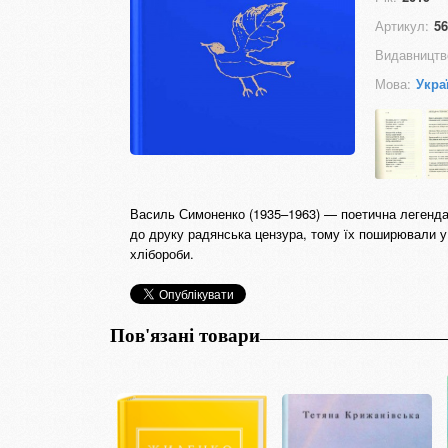
Артикул:
56
Видавництв
Мова:
Укра
Василь Симоненко (1935–1963) — поетична легенда 
до друку радянська цензура, тому їх поширювали у
хлібороби.
Пов'язані товари