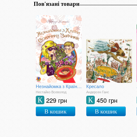
Пов'язані товари
Незнайомка з Країни Сонячних Зайчиків
Кресало
Нестайко Всеволод
Андерсен Ганс
229 грн
450 грн
К
К
В кошик
В кошик