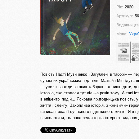
Рік:
2020
Артикул:
56
Видавництв
Мова:
Укра
Повість Насті Музиченко «Загублені в таборі» — п
сучасних українських підлітків. Матвій і Мія їдуть в
— усе як завжди в таких таборах. Та лише доти, до
історію, яка сталася тут кілька років тому. А такі 
в епіцентрі подій... Яскрава пригодницька повість, 
життя і сленґу. Захоплива історія, з «живими» геро
виписані реалії сучасного підліткового життя. Я в
психологиня, головна редакторка інтернет-видання 