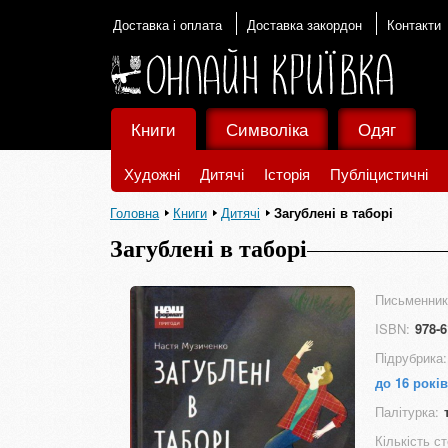
Доставка і оплата
Доставка закордон
Контакти
Книги
Символіка
Одяг
Художні
Дитячі
Історія
Публіцистичні
Головна
Книги
Дитячі
Загублені в таборі
Загублені в таборі
Письменник
ISBN:
978-6
Підрубрика:
до 16 років
Палітурка:
Кількість ст