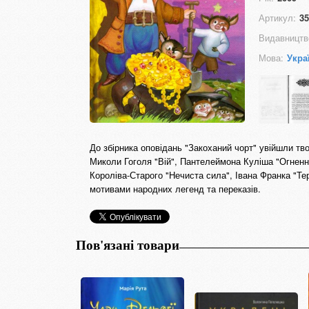
Артикул:
35
Видавництв
Мова:
Укра
До збірника оповідань "Закоханий чорт" увійшли тв
Миколи Гоголя "Вій", Пантелеймона Куліша "Огненни
Короліва-Старого "Нечиста сила", Івана Франка "Тер
мотивами народних легенд та переказів.
Пов'язані товари