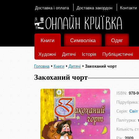
Доставка і оплата
Доставка закордон
Контакти
Книги
Символіка
Одяг
Художні
Дитячі
Історія
Публіцистичні
Головна
Книги
Дитячі
Закоханий чорт
Закоханий чорт
ISBN:
978-9
Підрубрика:
Серія:
Світ
Палітурка:
Кількість ст
Рік:
2009