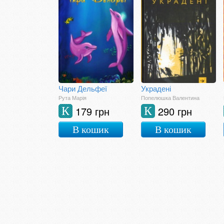
Чари Дельфеї
Украдені
Рута Марія
Попелюшка Валентина
179 грн
290 грн
К
К
В кошик
В кошик