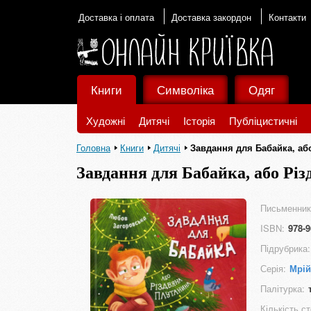
Доставка і оплата
Доставка закордон
Контакти
Книги
Символіка
Одяг
Художні
Дитячі
Історія
Публіцистичні
Головна
Книги
Дитячі
Завдання для Бабайка, аб
Завдання для Бабайка, або Рі
Письменник
ISBN:
978-9
Підрубрика:
Серія:
Мрій
Палітурка:
Кількість ст