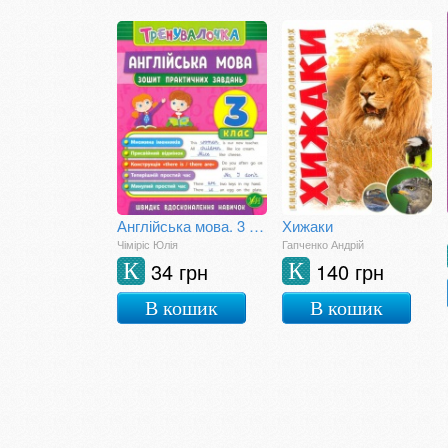
Англійська мова. 3 клас. Зошит практичних завдань
Хижаки
Чіміріс Юлія
Гапченко Андрій
34 грн
140 грн
К
К
В кошик
В кошик