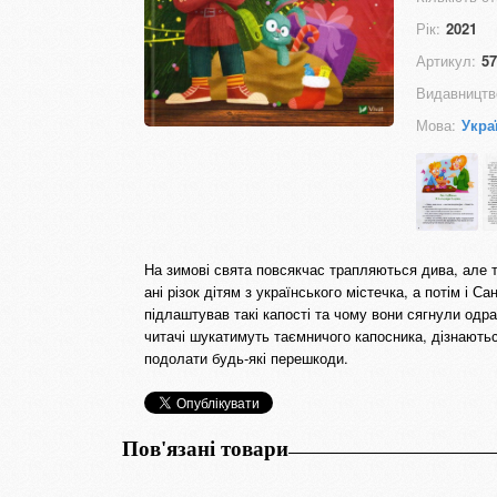
Рік:
2021
Артикул:
57
Видавництв
Мова:
Укра
На зимові свята повсякчас трапляються дива, але та
ані різок дітям з українського містечка, а потім і 
підлаштував такі капості та чому вони сягнули одра
читачі шукатимуть таємничого капосника, дізнаютьс
подолати будь-які перешкоди.
Пов'язані товари