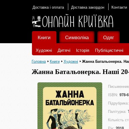
Доставка і оплата
Доставка закордон
Контакти
Книги
Символіка
Одяг
Художні
Дитячі
Історія
Публіцистичні
Головна
Книги
Художні
Жанна Батальонерка. Наш
Жанна Батальонерка. Наші 20-
Письменник
ISBN:
978-6
Підрубрика:
Палітурка:
Кількість ст
Рік:
2018