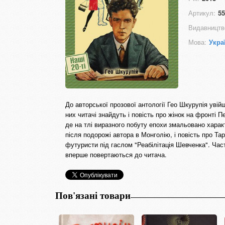
Артикул:
55
Видавництв
Мова:
Укра
До авторської прозової антології Гео Шкурупія увій
них читачі знайдуть і повість про жінок на фронті Пе
де на тлі виразного побуту епохи змальовано характ
після подорожі автора в Монголію, і повість про Т
футуристи під гаслом "Реабілітація Шевченка". Част
вперше повертаються до читача.
Пов'язані товари