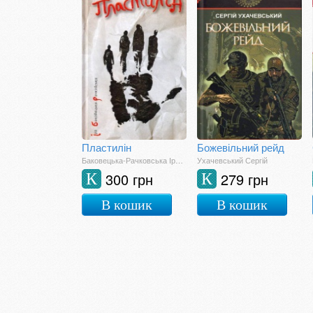
Пластилін
Божевільний рейд
Баковецька-Рачковська Ірина
Ухачевський Сергій
300 грн
279 грн
К
К
В кошик
В кошик