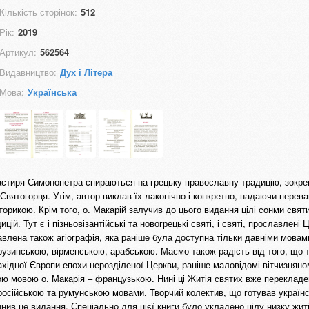
Кількість сторінок:
512
Рік:
2019
Артикул:
562564
Видавництво:
Дух і Літера
Мова:
Українська
астиря Симонопетра спираються на грецьку православну традицію, зокре
вятогорця. Утім, автор виклав їх лаконічно і конкретно, надаючи перева
орикою. Крім того, о. Макарій залучив до цього видання цілі сонми свят
ій. Тут є і пізньовізантійські та новогрецькі святі, і святі, прославлені
ставлена також агіографія, яка раніше була доступна тільки давніми мовам
рузинською, вірменською, арабською. Маємо також радість від того, що 
ахідної Європи епохи нерозділеної Церкви, раніше маловідомі вітчизняно
 мовою о. Макарія – французькою. Нині ці Житія святих вже перекладе
 російською та румунською мовами. Творчий колектив, що готував україн
чнив це видання. Спеціально для цієї книги було укладено цілу низку жит