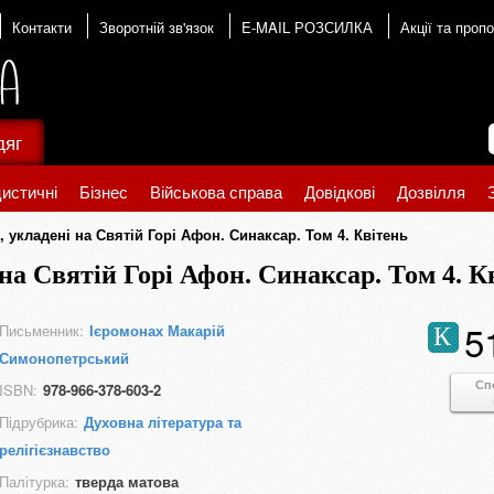
Контакти
Зворотній зв'язок
E-MAIL РОЗСИЛКА
Акції та пропо
дяг
истичні
Бізнес
Військова справа
Довідкові
Дозвілля
, укладені на Святій Горі Афон. Синаксар. Том 4. Квітень
на Святій Горі Афон. Синаксар. Том 4. К
5
Письменник:
Ієромонах Макарій
К
Симонопетрський
Сп
ISBN:
978-966-378-603-2
Підрубрика:
Духовна література та
релігієзнавство
Палітурка:
тверда матова