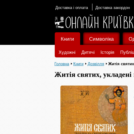
Доставка і оплата
Доставка закордон
Книги
Символіка
О
Художні
Дитячі
Історія
Публіц
Головна
Книги
Дозвілля
Житія святих
Житія святих, укладені 