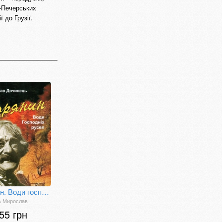
о-Печерських
 до Грузії.
Горянин. Води господніх русел
ь Мирослав
55 грн