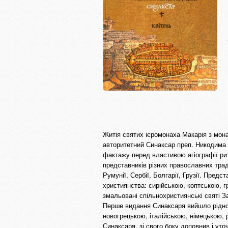
Житія святих ієромонаха Макарія з мон
авторитетний Синаксар преп. Никодима С
фактажу перед властивою агіографії рит
представників різних православних традиц
Румунії, Сербії, Болгарії, Грузії. Пред
християнства: сирійською, коптською, г
змальовані спільнохристиянські святі З
Перше видання Синаксаря вийшло рідною
новогрецькою, італійською, німецькою,
Синаксаря, зі свого боку доповнив і уто