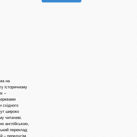
ма на
гу історичному
их –
 Церквами
и східного
тут широко
му читачеві.
но англійською,
ський переклад
ій – передусім,