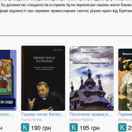
і. За допомогою спеціалістів-істориків були переписані наново житія Києв
ікаві відомості про окремих православних святих різних країн від Британії
Рим і Патріярхати Сходу
Тішнер читає Катехизм
Політичне православ’я: доктрина, що розділяє Церкву
Тішнер Юзеф
Говорун Кирило
Дочинец
н
190 грн
195 грн
2
К
К
К