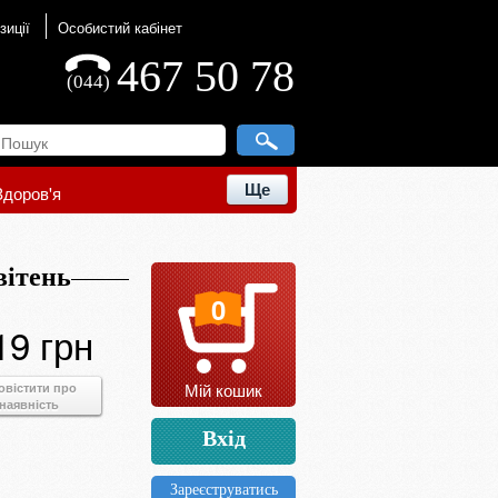
зиції
Особистий кабінет
467 50 78
(044)
Ще
Здоров'я
вітень
0
19 грн
Мій кошик
овістити про
наявність
Вхід
Зареєструватись