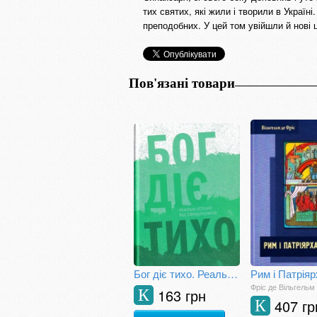
тих святих, які жили і творили в Україн
преподобних. У цей том увійшли й нові ц
Пов'язані товари
Бог діє тихо. Реальні історії від священників
Фріс де Вільгельм
163 грн
К
407 гр
К