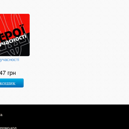
сучасності
47 грн
 кошик
та
промо-код.