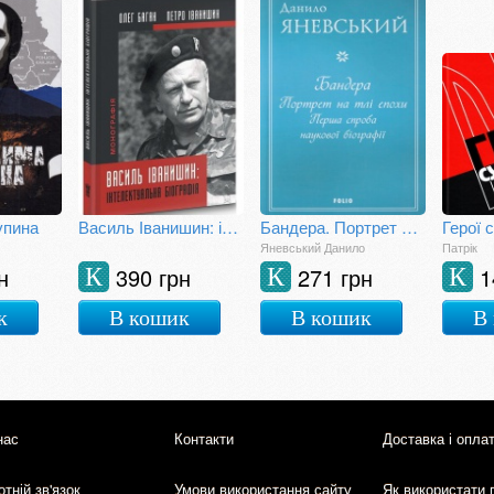
упина
Василь Іванишин: інтелектуальна біографія
Бандера. Портрет на тлі епохи. Перша спроба наукової біографії
Герої 
Яневський Данило
Патрік
н
390 грн
271 грн
1
К
К
К
к
В кошик
В кошик
В
нас
Контакти
Доставка і опла
тній зв'язок
Умови використання сайту
Як використати 