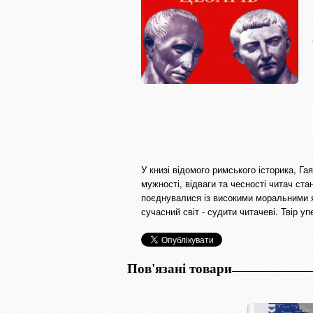
У книзі відомого римського історика, Г
мужності, відваги та чесності читач ста
поєднувалися із високими моральними як
сучасний світ - судити читачеві. Твір 
Пов'язані товари