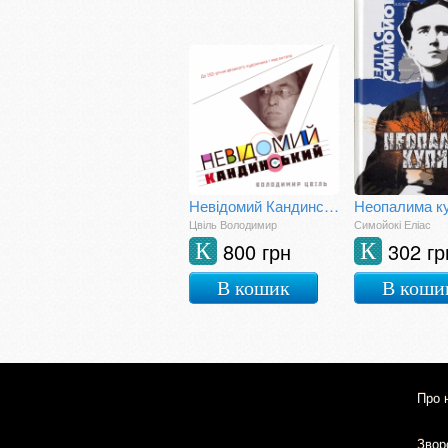
Невідомий Кандинський
Неопалима к
Цвіль Володимир
Симойокі Еліас
800 грн
302 гр
К
К
В кошик
В коши
Про 
Зворо