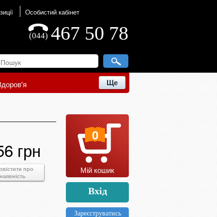
зиції
Особистий кабінет
467 50 78
(044)
Ще
Здоров'я
0
56 грн
Мій кошик
овістити про
наявність
Вхід
Зареєструватись