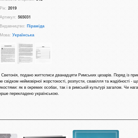
Рік:
2019
Артикул:
565031
Видавництво:
Піраміда
Мова:
Українська
ая Светонія, подано життєписи дванадцяти Римських цезарів. Поряд із пр
не свідком неймовірної жорстокості, розпусти, свавілля та жадібності - що
остями: як в окремих особах, так і в римській культурі загалом. Чи наг
уперше перекладено українською.