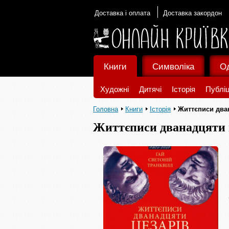
Доставка і оплата
Доставка закордон
Книги
Символіка
О
Художні
Дитячі
Історія
Публіц
Головна
Книги
Історія
Життєписи два
Життєписи дванадцяти 