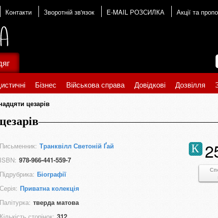
Контакти
Зворотній зв'язок
E-MAIL РОЗСИЛКА
Акції та пропо
дяг
истичні
Бізнес
Військова справа
Довідкові
Дозвілля
надцяти цезарів
цезарів
2
Письменник:
Транквілл Светоній Ґай
К
ISBN:
978-966-441-559-7
Сп
Підрубрика:
Біографії
Серія:
Приватна колекція
Палітурка:
тверда матова
Кількість сторінок:
312