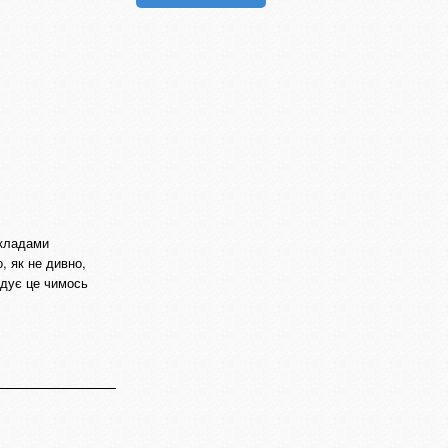
икладами
, як не дивно,
адує це чимось