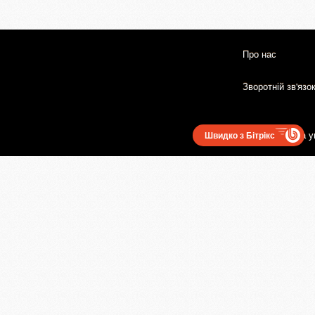
Про нас
Зворотній зв'язо
Користувацька у
Швидко з Бітрікс