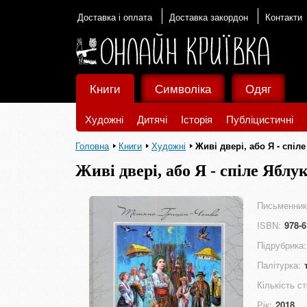
Доставка і оплата
Доставка закордон
Контакти
Книги
Символіка
Одяг
Художні
Дитячі
Історія
Публіцистичні
Головна
Книги
Художні
Живі двері, або Я - спіле 
Живі двері, або Я - спіле Яблук
Письменник
ISBN:
978-6
Підрубрика:
Палітурка:
Кількість ст
Рік:
2018