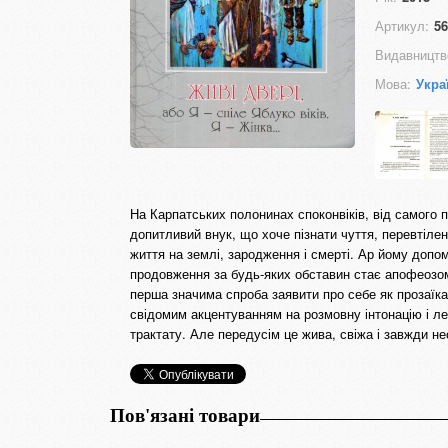
Артикул:
56
Видавництв
Мова:
Укра
На Карпатських полонинах споконвіків, від самого п
допитливий внук, що хоче пізнати чуття, перевтілен
життя на землі, зародження і смерті. Ар йому допом
продовження за будь-яких обставин стає апофеозом
перша значима спроба заявити про себе як прозаїка
свідомим акцентуванням на розмовну інтонацію і лек
трактату. Але передусім це жива, свіжа і завжди н
Пов'язані товари