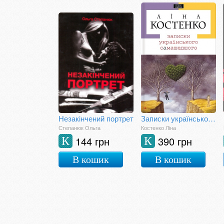
Незакінчений портрет
Записки українського самашедшого
Степанюк Ольга
Костенко Ліна
144 грн
390 грн
К
К
В кошик
В кошик