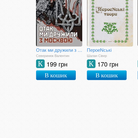
Отак ми дружили з Москвою
ПероеNські
Северинюк Валентин
Шалан Сівер
199 грн
170 грн
К
К
В кошик
В кошик