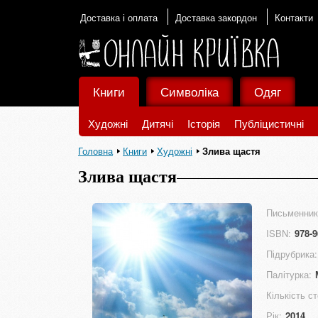
Доставка і оплата
Доставка закордон
Контакти
Книги
Символіка
Одяг
Художні
Дитячі
Історія
Публіцистичні
Головна
Книги
Художні
Злива щастя
Злива щастя
Письменник
ISBN:
978-9
Підрубрика:
Палітурка:
Кількість ст
Рік:
2014