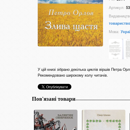
Артикул:
53
Видавництв
товариство
Мова:
Укра
У цій книзі зібрано декілька циклів віршів Петра Ор
Рекомендовано широкому колу читачів.
Пов'язані товари