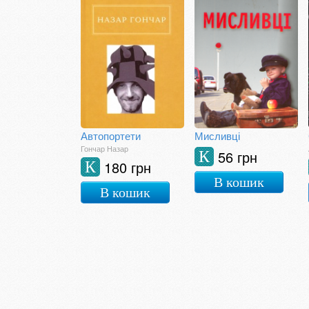
Автопортети
Мисливці
Гончар Назар
56 грн
К
180 грн
К
В кошик
В кошик