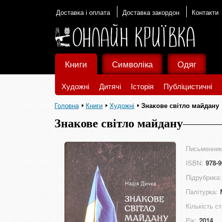
Доставка і оплата
Доставка закордон
Контакти
Книги
Символіка
Одяг
Художні
Дитячі
Історія
Публіцистичні
Головна
Книги
Художні
Знакове світло майдану
Знакове світло майдану
Письменник
ISBN:
978-9
Підрубрика:
Палітурка:
Кількість ст
Рік:
2014