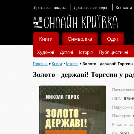
Доставка і оплата
Доставка закордон
Контакти
Книги
Символіка
Одяг
Художні
Дитячі
Історія
Публіцистичні
Головна
Книги
Історія
Золото - державі! Торгсин 
Золото - державі! Торгсин у ра
Письменник
ISBN:
978-9
Підрубрика:
Палітурка:
Кількість ст
Рік:
2020