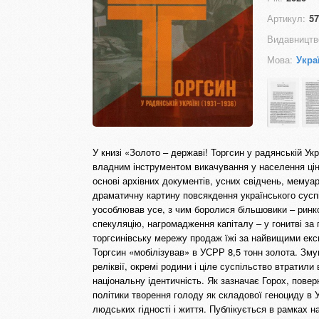
Артикул:
57
Видавництв
Мова:
Укра
У книзі «Золото – державі! Торгсин у радянській Укр
владним інструментом викачування у населення цін
основі архівних документів, усних свідчень, мемуа
драматичну картину повсякдення українського сусп
уособлював усе, з чим боролися більшовики – ринко
спекуляцію, нагромадження капіталу – у гонитві за 
торгсинівську мережу продаж їжі за найвищими експо
Торгсин «мобілізував» в УСРР 8,5 тонн золота. Змуш
реліквії, окремі родини і ціле суспільство втратил
національну ідентичність. Як зазначає Горох, повер
політики творення голоду як складової геноциду в У
людських гідності і життя. Публікується в рамках н