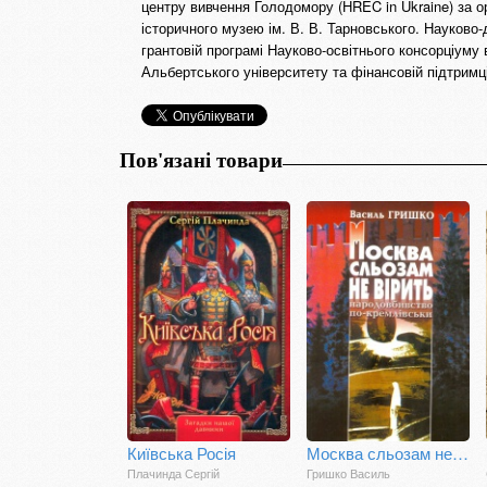
центру вивчення Голодомору (HREC in Ukraine) за орг
історичного музею ім. В. В. Тарновського. Науково
грантовій програмі Науково-освітнього консорціуму
Альбертського університету та фінансовій підтримц
Пов'язані товари
Київська Росія
Москва сльозам не вірить (голодомор в Україні)
Плачинда Сергій
Гришко Василь