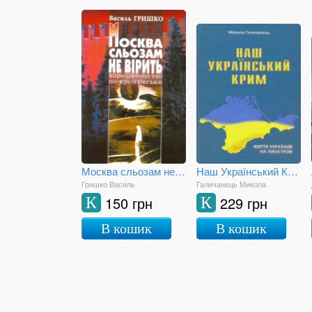
Москва сльозам не вірить (голодомор в Україні)
Наш Український Крим. Життя українців на півострові
Гришко Василь
Галичанець Микола
150 грн
229 грн
К
К
В кошик
В кошик