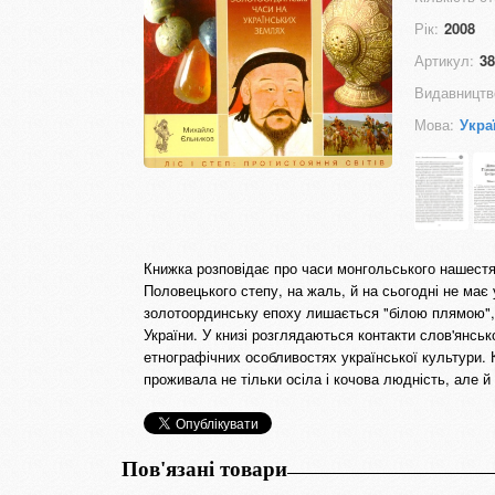
Рік:
2008
Артикул:
38
Видавництв
Мова:
Укра
Книжка розповідає про часи монгольського нашестя
Половецького степу, на жаль, й на сьогодні не має
золотоординську епоху лишається "білою плямою", з
України. У книзі розглядаються контакти слов'янсь
етнографічних особливостях української культури. 
проживала не тільки осіла і кочова людність, але й 
Пов'язані товари