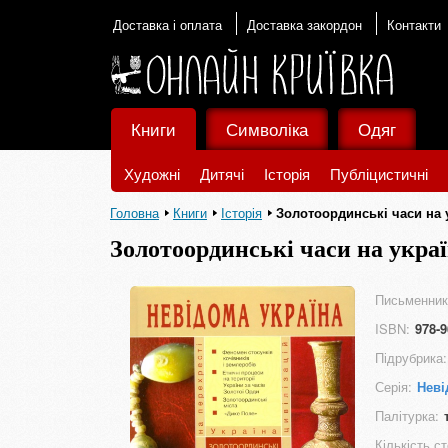
Доставка і оплата
Доставка закордон
Контакти
Книги
Символіка
Одяг
Художні
Дитячі
Історія
Публіцистичні
Головна
Книги
Історія
Золотоординські часи на 
Золотоординські часи на укра
Письменник
ISBN:
978-9
Підрубрика:
Серія:
Неві
Палітурка:
Кількість ст