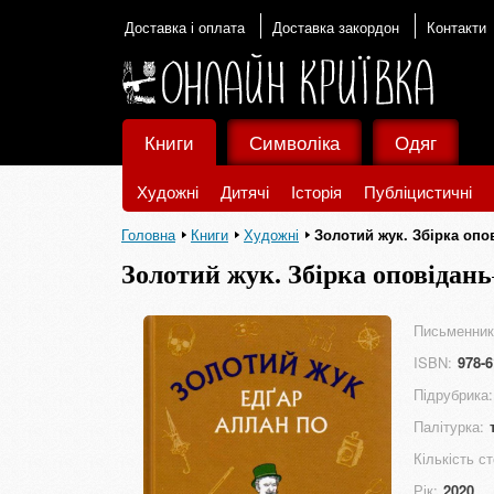
Доставка і оплата
Доставка закордон
Контакти
Книги
Символіка
Одяг
Художні
Дитячі
Історія
Публіцистичні
Головна
Книги
Художні
Золотий жук. Збірка опо
Золотий жук. Збірка оповідань
Письменник
ISBN:
978-6
Підрубрика:
Палітурка:
Кількість ст
Рік:
2020