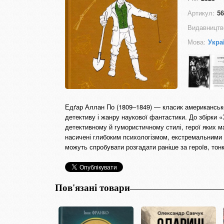
Артикул:
56
Видавництв
Мова:
Укра
Едґар Аллан По (1809–1849) — класик американської 
детективу і жанру наукової фантастики. До збірки 
детективному й гумористичному стилі, герої яких 
насичені глибоким психологізмом, екстремальними с
можуть спробувати розгадати раніше за героїв, тон
Пов'язані товари