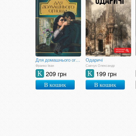
Для домашнього огнища. Детективна повість
Одаричі
Франко Іван
Савчук Олександр
209 грн
199 грн
К
К
В кошик
В кошик