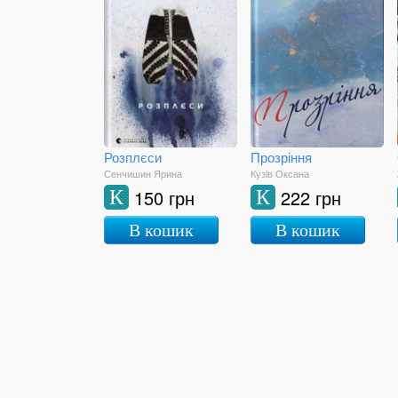
Розплєси
Прозріння
Сенчишин Ярина
Кузів Оксана
150 грн
222 грн
К
К
В кошик
В кошик