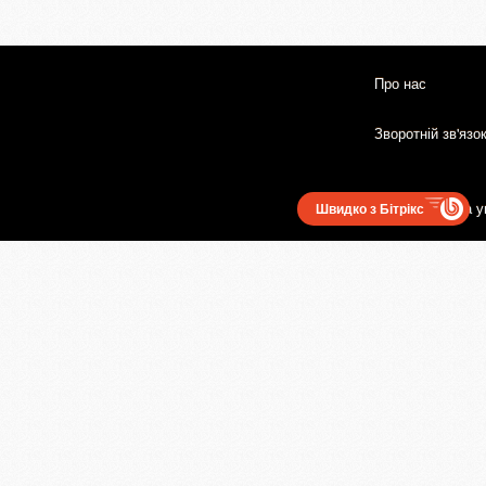
Про нас
Зворотній зв'язо
Користувацька у
Швидко з Бітрікс