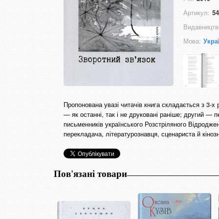
Артикул:
54
Видавництв
Мова:
Укра
Пропонована увазі читачів книга складається з 3-х 
— як останні, так і не друковані раніше; другий — 
письменників українського Розстріляного Відроджен
перекладача, літературознавця, сценариста й кіноз
Пов'язані товари