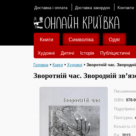
Доставка і оплата
Доставка закордон
Контакти
Книги
Символіка
Одяг
Художні
Дитячі
Історія
Публіцистичні
Головна
Книги
Художні
Зворотній час. Звородні
Зворотній час. Звородній зв’яз
Письменник
ISBN:
978-9
Підрубрика:
Палітурка:
Кількість ст
Рік:
2015