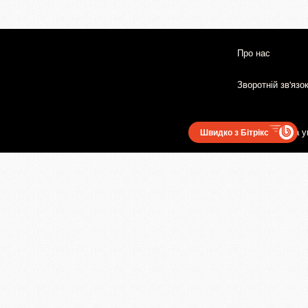
Про нас
Зворотній зв'язо
Користувацька у
Швидко з Бітрікс