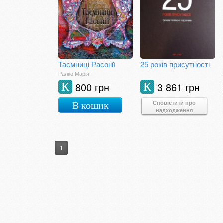
Таємниці Расонії
25 років присутності
Ралко Марія
800 грн
3 861 грн
К
К
Сповістити про
В кошик
надходження
1