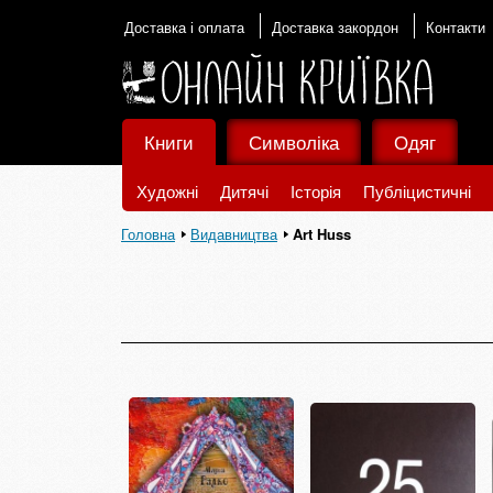
Доставка і оплата
Доставка закордон
Контакти
Книги
Символіка
Одяг
Художні
Дитячі
Історія
Публіцистичні
Головна
Видавництва
Art Huss