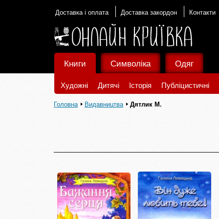
Доставка і оплата
Доставка закордон
Контакти
Книги
Символіка
Одяг
Художні
Дитячі
Історія
Публіцистичні
Головна
Видавництва
Дятлик М.