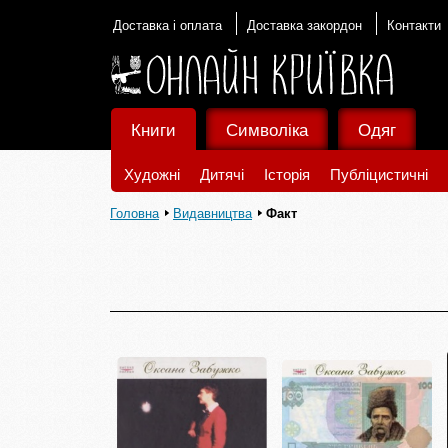
Доставка і оплата
Доставка закордон
Контакти
Книги
Символіка
Одяг
Художні
Дитячі
Історія
Публіцистичні
Головна
Видавництва
Факт