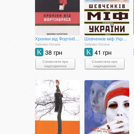
Хроніки від Фортінбраса. Вибрана есеїстика
Шевченків міф України. Спроба філософського аналізу
Забужко Оксана
Забужко Оксана
38 грн
41 грн
К
К
Сповістити про
Сповістити про
надходження
надходження